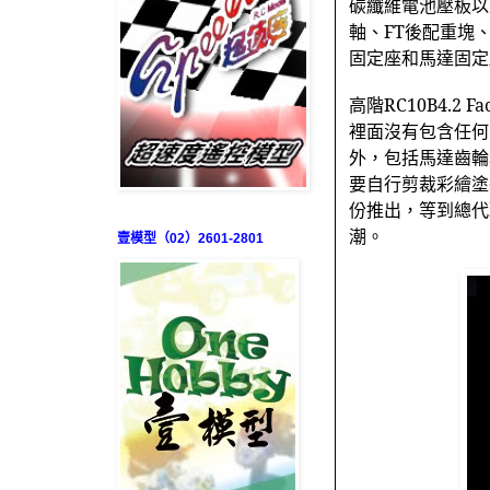
碳纖維電池壓板以
軸、
FT
後配重塊
固定座和馬達固定
高階
RC10B4.2 Fa
裡面沒有包含任何
外，包括馬達齒輪
要自行剪裁彩繪塗
份推出，等到總代
潮。
壹模型（02）2601-2801