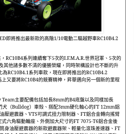
TED
即將推出最新款的高階
1/10
電動二驅越野車
RC10B4.2
來，
RC10B4
系列連續奪下
5
次的
I.F.M.A.R.
世界冠軍、
5
次的
及其他諸多數不清的優勝榮耀，同時架構設計也不斷的升
化為
RC10B4.1
系列車款，現在即將推出的
RC10B4.2
馬上又要將
RC10B4
的競賽精神，昇華邁向另一個新的里程
y Team
主要配備包括加長
8mm
的
B4
底盤以及同樣加長
鬥犬（
Bulldog
）車殼、搭配
3mm
硬化軸心的
FT 12mm
鋁
油壓避震器、
VTS
可調式扭力限制器、
FT
鋁合金轉向搖臂
定式六角驅動輪座、外側加大尺寸的
FT 7075-T6
鋁合金後
筒身油壓避震器的新款避震器架、輕量化滾珠差速器、
FT