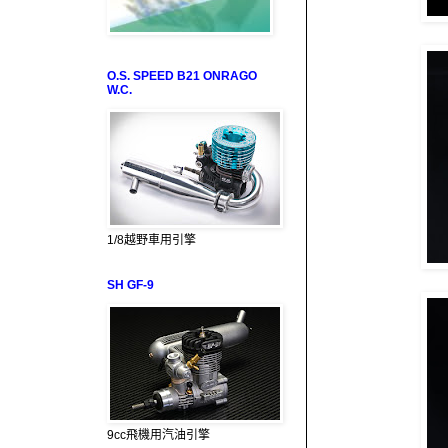
O.S. SPEED B21 ONRAGO
W.C.
1/8越野車用引擎
SH GF-9
9cc飛機用汽油引擎