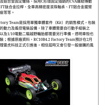
及鋁合金固定螺絲、採用
C
形環固定插銷的
CVA
連結傳動
、
FT
鈦合金拉桿、全車高精密度滾珠軸承、
FT
鋁合金擺臂
座等等。
ctory Team
是採用單獨車體套件（
Kit
）的銷售模式，包裝
的動力及遙控電裝設備，除了車體需要自行動手組裝之
以及
1/10
電動二驅越野輪胎都需要另行準備，透明車殼也
裝；根據原廠資料，
RC10B4.2 Factory Team
預計在
2
月
理雷虎科技正式引進後，相信屆時又會引發一股搶購的風