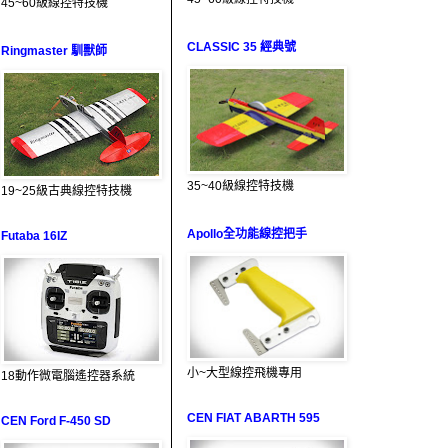
45~60級線控特技機
CLASSIC 35 經典號
Ringmaster 馴獸師
35~40級線控特技機
19~25級古典線控特技機
Apollo全功能線控把手
Futaba 16IZ
小~大型線控飛機專用
18動作微電腦遙控器系統
CEN FIAT ABARTH 595
CEN Ford F-450 SD