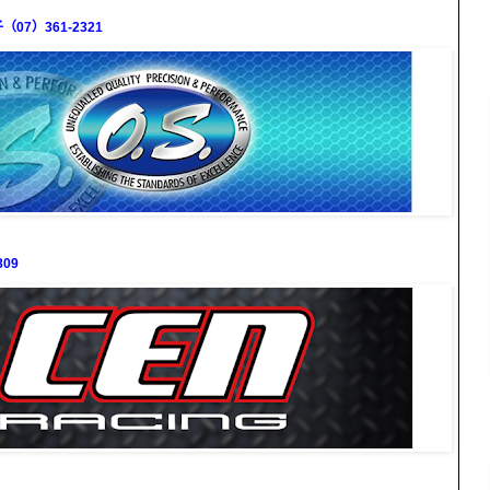
7）361-2321
09