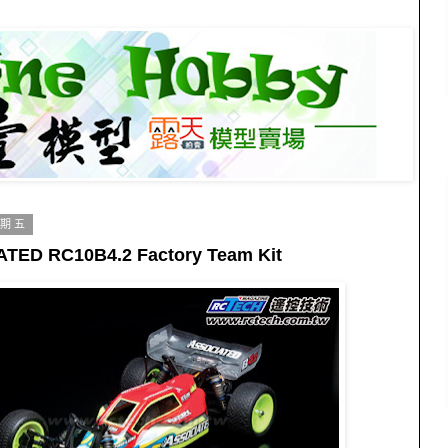
星期五
TED RC10B4.2 Factory Team Kit