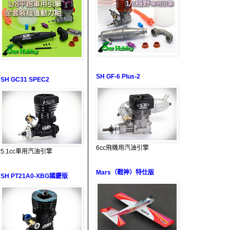
SH GF-6 Plus-2
SH GC31 SPEC2
6cc飛機用汽油引擎
5.1cc車用汽油引擎
Mars（戰神）特仕版
SH PT21A0-XBG國慶版