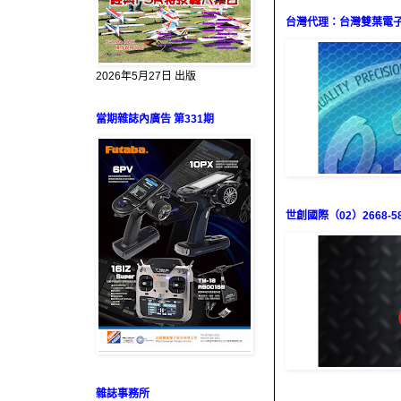
台灣代理：台灣雙葉電子（0
2026年5月27日 出版
當期雜誌內廣告 第331期
世創國際（02）2668-58
雜誌事務所