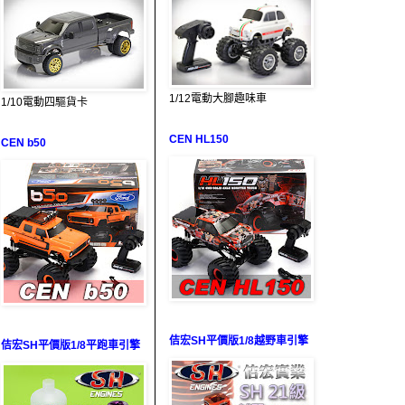
1/12電動大腳趣味車
1/10電動四驅貨卡
CEN HL150
CEN b50
佶宏SH平價版1/8越野車引擎
佶宏SH平價版1/8平跑車引擎