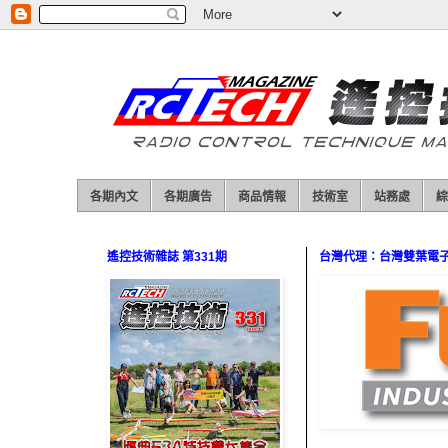
各期內文
各期廣告
商品情報
技術室
站務處
綜
遙控技術雜誌 第331期
台灣代理：台灣雙葉電子（0