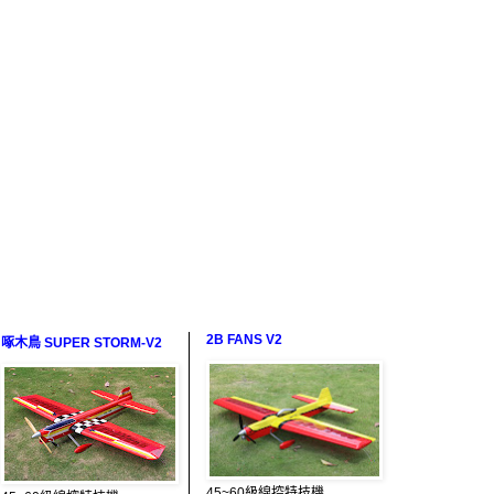
2B FANS V2
啄木鳥 SUPER STORM-V2
45~60級線控特技機