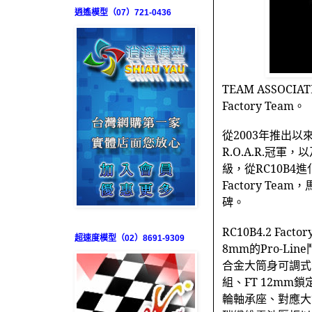
逍遙模型（07）721-0436
TEAM ASSOCIA
Factory Team
。
從
2003
年推出以
R.O.A.R.
冠軍，以
級，從
RC10B4
進
Factory Team
，
碑。
RC10B4.2 Factor
超速度模型（02）8691-9309
8mm
的
Pro-Line
合金大筒身可調式
組、
FT 12mm
鎖
輪軸承座、對應大