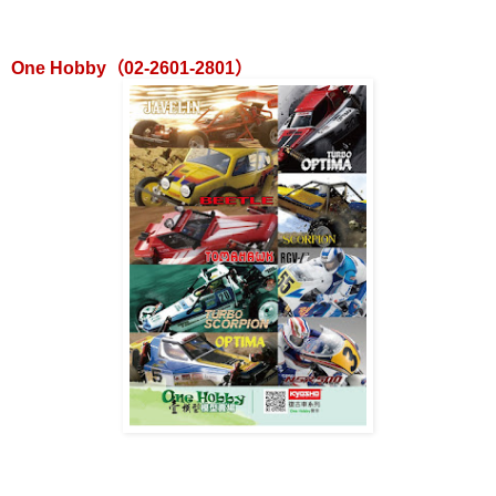
One Hobby
（
02-2601-2801
）