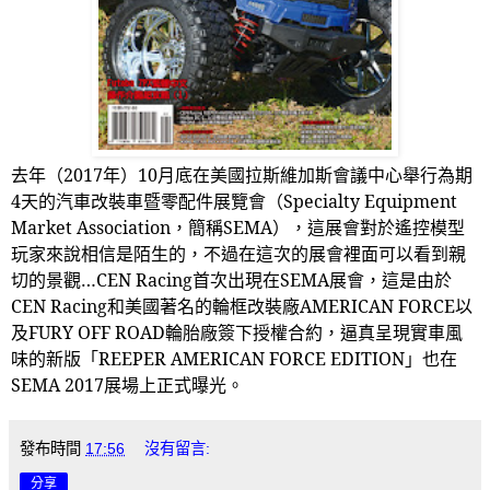
去年（
2017
年）
10
月底在美國拉斯維加斯會議中心舉行為期
4
天的汽車改裝車暨零配件展覽會（
Specialty Equipment
Market Association
，簡稱
SEMA
），這展會對於遙控模型
玩家來說相信是陌生的，不過在這次的展會裡面可以看到親
切的景觀…
CEN Racing
首次出現在
SEMA
展會，這是由於
CEN Racing
和美國著名的輪框改裝廠
AMERICAN FORCE
以
及
FURY OFF ROAD
輪胎廠簽下授權合約，逼真呈現實車風
味的新版「
REEPER AMERICAN FORCE EDITION
」也在
SEMA 2017
展場上正式曝光。
發布時間
17:56
沒有留言:
分享