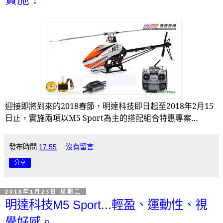
迎接即將到來的
2018
春節，明達科技即日起至
2018
年
2
月
15
日止，實施兩項以
M5 Sport
為主的搭配組合特惠專案…
發布時間
17:55
沒有留言:
分享
2018年1月23日 星期二
明達科技M5 Sport...輕盈、運動性、視
覺好感。