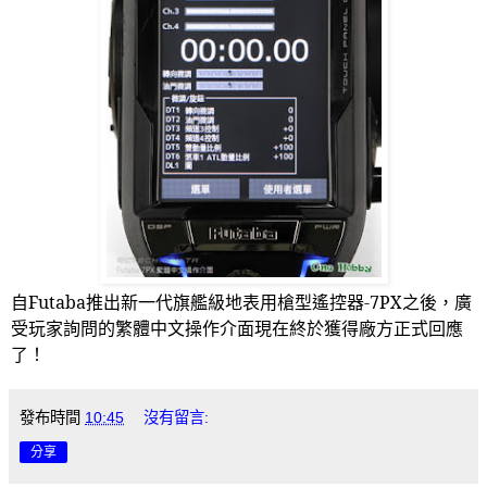
自
Futaba
推出新一代旗艦級地表用槍型遙控器
-7PX
之後，廣
受玩家詢問的繁體中文操作介面現在終於獲得廠方正式回應
了！
發布時間
10:45
沒有留言:
分享