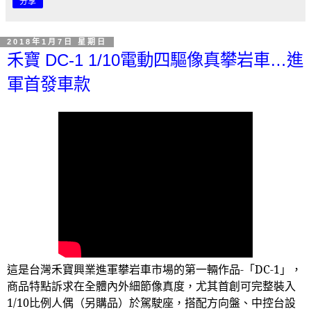
分享
2018年1月7日 星期日
禾寶 DC-1 1/10電動四驅像真攀岩車…進
軍首發車款
這是台灣禾寶興業進軍攀岩車市場的第一輛作品
-
「
DC-1
」，
商品特點訴求在全體內外細節像真度，尤其首創可完整裝入
1/10
比例人偶（另購品）於駕駛座，搭配方向盤、中控台設