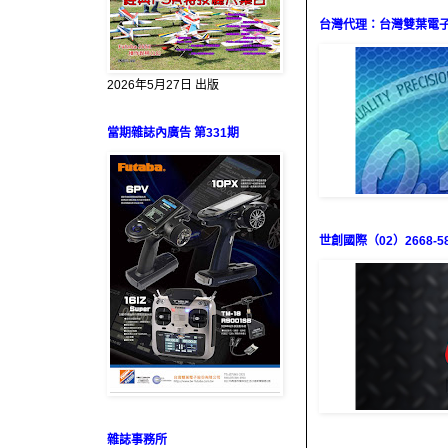
台灣代理：台灣雙葉電子（0
2026年5月27日 出版
當期雜誌內廣告 第331期
世創國際（02）2668-58
雜誌事務所