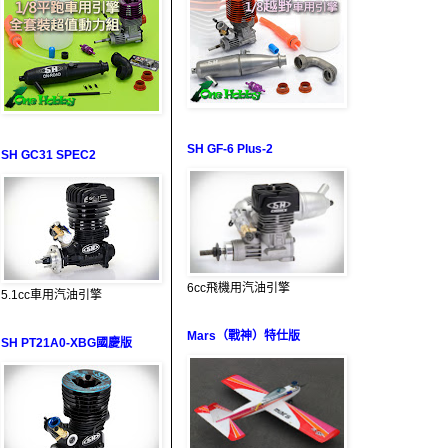
SH GF-6 Plus-2
SH GC31 SPEC2
6cc飛機用汽油引擎
5.1cc車用汽油引擎
Mars（戰神）特仕版
SH PT21A0-XBG國慶版