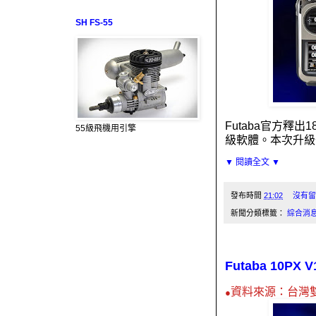
SH FS-55
Futaba
官方釋出
1
55級飛機用引擎
級軟體。本次升級
▼ 閱讀全文 ▼
發布時間
21:02
沒有留
新聞分類標籤：
綜合消
Futaba 10P
資料來源：台灣
●