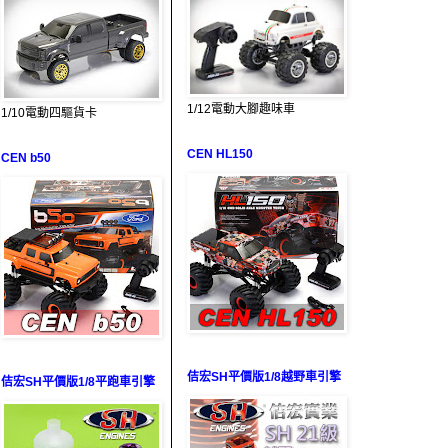
1/12電動大腳趣味車
1/10電動四驅貨卡
CEN HL150
CEN b50
佶宏SH平價版1/8越野車引擎
佶宏SH平價版1/8平跑車引擎