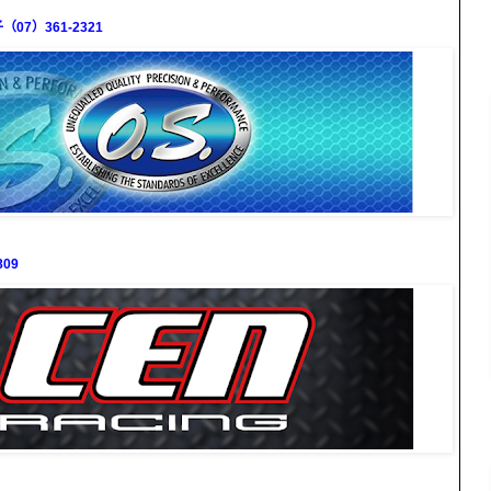
7）361-2321
09