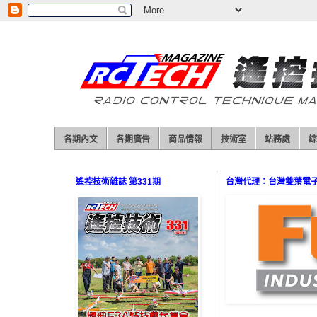
各期內文
各期廣告
商品情報
技術室
站務處
綜
遙控技術雜誌 第331期
台灣代理：台灣雙葉電子（0