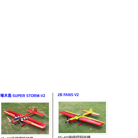
2B FANS V2
啄木鳥 SUPER STORM-V2
45~60級線控特技機