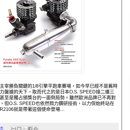
主宰勝負關鍵的
1/8
引擎平跑車賽場，如今早已經不是舊時
力盤據的天下，取而代之的是日本
O.S. SPEED
接二連三
甚至是獨占頒獎台的一面倒局勢。雖然歐洲品牌已不再對
，但
O.S. SPEED
也依然戮力鑽研技術，以力保始終站在
R2106
就是帶著這個使命登場…
言: