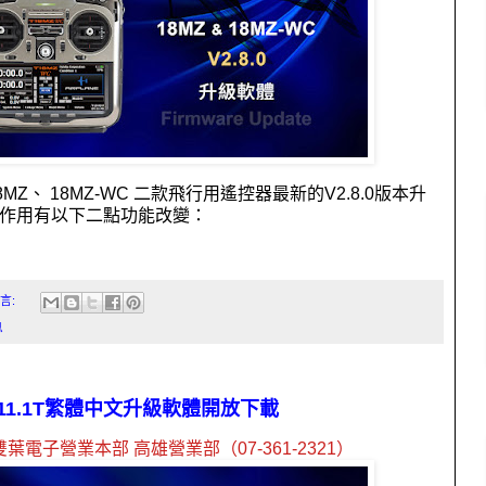
8MZ
、
18MZ-WC
二款飛行用遙控器最新的
V2.8.0
版本升
作用有以下二點功能改變：
言:
息
X V11.1T繁體中文升級軟體開放下載
雙葉電子營業本部 高雄營業部（
07-361-2321
）