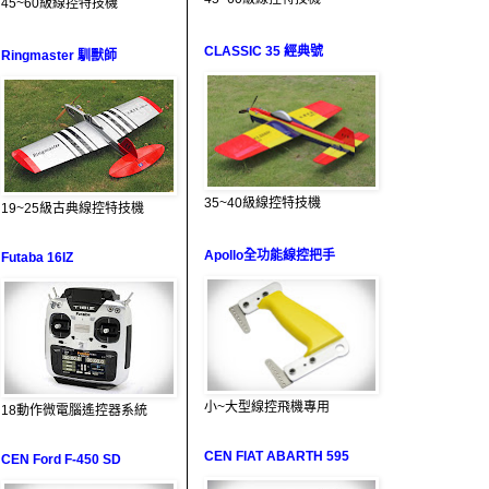
45~60級線控特技機
CLASSIC 35 經典號
Ringmaster 馴獸師
35~40級線控特技機
19~25級古典線控特技機
Apollo全功能線控把手
Futaba 16IZ
小~大型線控飛機專用
18動作微電腦遙控器系統
CEN FIAT ABARTH 595
CEN Ford F-450 SD