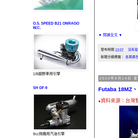
O.S. SPEED B21 ONRAGO
W.C.
▼ 閱讀全文 ▼
發布時間
13:07
沒有留
新聞分類標籤：
各期廣
1/8越野車用引擎
2024年8月14日 
SH GF-9
Futaba 18M
資料來源：台灣
●
9cc飛機用汽油引擎