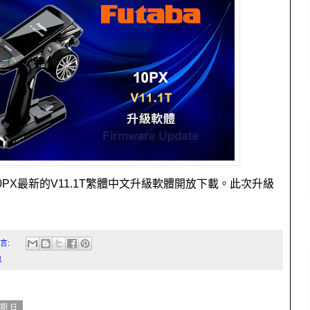
0PX
最新的
V11.1T
繁體中文升級軟體開放下載。此次升級
言:
息
星期日