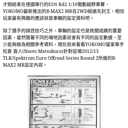
才剛結束在德國舉行的
EOS Rd2 1/10
電動越野車賽，
YOKOMO
最新推出的
B-MAX2 MR
在
2WD
組搶先封王，相信
玩家最有興趣的應該就是車輛的設定資料吧。
除了選手的操控技巧之外，車輛的設定也是攸關成績的重要
因素，當然隨著不同的場地因素就會有不同的設定數據，至
少能夠做為相關參考資料，現在就來看看
YOKOMO
當家車手
松倉 直人
(Naoto Matsukura)
針對這場
2012/13
TLR/Spektrum Euro Offroad Series Round 2
所做的
B-
MAX2 MR
設定內容。