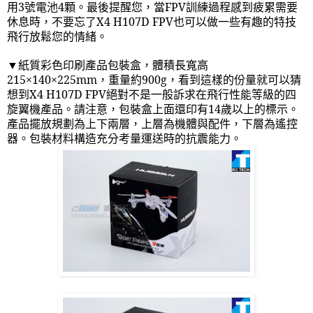
用
3
號電池
4
顆。最後提醒您，當
FPV
訓練過程感到疲累需要
休息時，不要忘了
X4 H107D FPV
也可以做一些有趣的特技
飛行放鬆您的情緒。
▼紙質彩色印刷產品包裝盒，體積長寬高
215
×
140
×
225mm
，重量約
900g
，看到這樣的份量就可以猜
想到
X4 H107D FPV
絕對不是一般訴求在飛行性能等級的四
旋翼機產品。請注意，包裝盒上面還印有
14
歲以上的標示。
產品擺放規劃為上下兩層，上層為機體與配件，下層為遙控
器。包裝材料構造充分考量運送時的抗震能力。