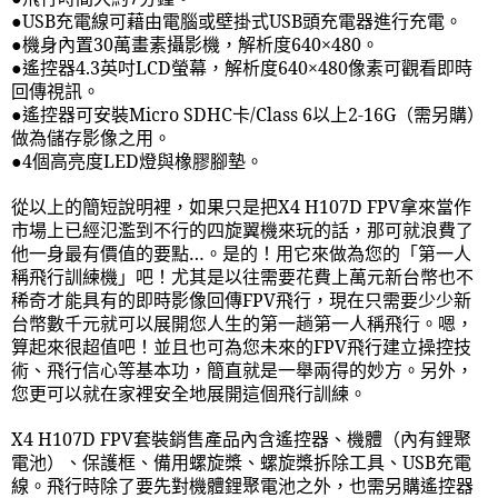
●
USB
充電線可藉由電腦或壁掛式
USB
頭充電器進行充電。
●機身內置
30
萬畫素攝影機，解析度
640
×
480
。
●遙控器
4.3
英吋
LCD
螢幕，解析度
640
×
480
像素可觀看即時
回傳視訊。
●遙控器可安裝
Micro SDHC
卡
/Class 6
以上
2-16G
（需另購）
做為儲存影像之用。
●
4
個高亮度
LED
燈與橡膠腳墊。
從以上的簡短說明裡，如果只是把
X4 H107D FPV
拿來當作
市場上已經氾濫到不行的四旋翼機來玩的話，那可就浪費了
他一身最有價值的要點…。是的！用它來做為您的「第一人
稱飛行訓練機」吧！尤其是以往需要花費上萬元新台幣也不
稀奇才能具有的即時影像回傳
FPV
飛行，現在只需要少少新
台幣數千元就可以展開您人生的第一趟第一人稱飛行。嗯，
算起來很超值吧！並且也可為您未來的
FPV
飛行建立操控技
術、飛行信心等基本功，簡直就是一舉兩得的妙方。另外，
您更可以就在家裡安全地展開這個飛行訓練。
X4 H107D FPV
套裝銷售產品內含遙控器、機體（內有鋰聚
電池）、保護框、備用螺旋槳、螺旋槳拆除工具、
USB
充電
線。飛行時除了要先對機體鋰聚電池之外，也需另購遙控器