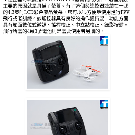
主要的原因就是具備了螢幕。有了這個與遙控器連結在一起
的
4.3
英吋
LCD
彩色液晶螢幕，您可以很方便地使用進行
FPV
飛行或者訓練。該遙控器具有良好的操作握持感，功能方面
具有舵面數位式微調、搖桿校正、中立點校正、錄影按鍵。
飛行所需的
4
顆
3
號電池則是需要使用者另購的。