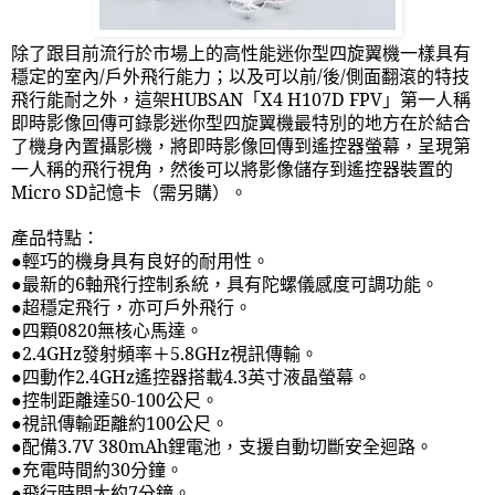
除了跟目前流行於市場上的高性能迷你型四旋翼機一樣具有
穩定的室內
/
戶外飛行能力；以及可以前
/
後
/
側面翻滾的特技
飛行能耐之外，這架
HUBSAN
「
X4 H107D FPV
」第一人稱
即時影像回傳可錄影迷你型四旋翼機最特別的地方在於結合
了機身內置攝影機，將即時影像回傳到遙控器螢幕，呈現第
一人稱的飛行視角，然後可以將影像儲存到遙控器裝置的
Micro SD
記憶卡（需另購）。
產品特點：
●輕巧的機身具有良好的耐用性。
●最新的
6
軸飛行控制系統，具有陀螺儀感度可調功能。
●超穩定飛行，亦可戶外飛行。
●四顆
0820
無核心馬達。
●
2.4GHz
發射頻率＋
5.8GHz
視訊傳輸。
●四動作
2.4GHz
遙控器搭載
4.3
英寸液晶螢幕。
●控制距離達
50-100
公尺。
●視訊傳輸距離約
100
公尺。
●配備
3.7V 380mAh
鋰電池，支援自動切斷安全迴路。
●充電時間約
30
分鐘。
●飛行時間大約
7
分鐘。