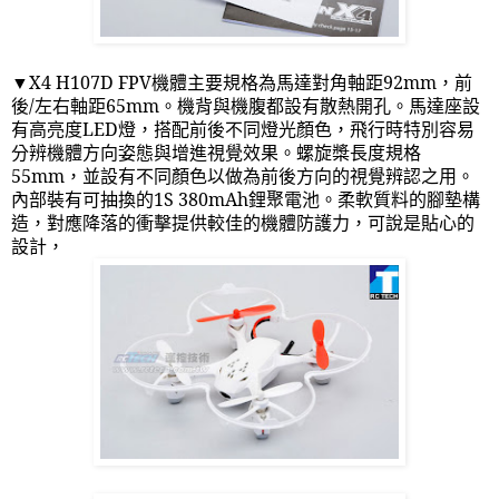
▼
X4 H107D FPV
機體主要規格為馬達對角軸距
92mm
，前
後
/
左右軸距
65mm
。機背與機腹都設有散熱開孔。馬達座設
有高亮度
LED
燈，搭配前後不同燈光顏色，飛行時特別容易
分辨機體方向姿態與增進視覺效果。螺旋槳長度規格
55mm
，並設有不同顏色以做為前後方向的視覺辨認之用。
內部裝有可抽換的
1S 380mAh
鋰聚電池。柔軟質料的腳墊構
造，對應降落的衝擊提供較佳的機體防護力，可說是貼心的
設計，