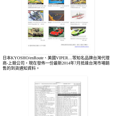
日本
KYOSHO/enRoute
、美國
VIPER
…等知名品牌台灣代理
商
-
上競公司，現在發佈一份最新
2014
年
7
月抵達台灣市場銷
售的到貨通知資料。