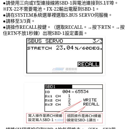
●請使用三向或
Y
型連接線將
SBD-1
與電池連接到
S.I/F
埠。
※
FX-22
不需要電池。
FX-22
輸出電壓到
SBD-1
。
●請在
SYSTEM
系統選單裡選取
S.BUS SERVO
伺服機。
●請移至
3/3
頁。
●請操作
RECALL
按鍵。（選取
RECALL
。→按下
RTN
。→按
住
RTN
不放
1
秒鐘）出現
SBD-1
設定畫面。