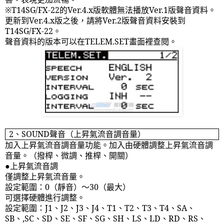
※
T14SG/FX-22
的
Ver.4.x
版軟體無法播放
Ver.1
版聲音資料。
更新到
Ver.4.x
版之後，請將
Ver.2
版聲音資料安裝到
T14SG/FX-22
。
聲音資料的版本可以在
TELEM.SET
畫面裡查閱。
2
、
SOUND
聲音（上昇氣流音調音量）
加入上昇氣流音調音量功能。加入由硬體調整上昇氣流音調
音量。（撥桿、微調、推桿、開關）
●上昇氣流音調
僅調整上昇氣流音量。
設定範圍：
0
（靜音）～
30
（最大）
可選擇硬體進行調整。
設定範圍：
J1
、
J2
、
J3
、
J4
、
T1
、
T2
、
T3
、
T4
、
SA
、
SB
、
,SC
、
SD
、
SE
、
SF
、
SG
、
SH
、
LS
、
LD
、
RD
、
RS
、