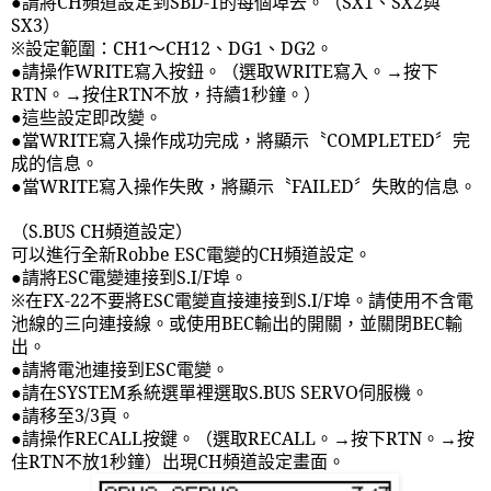
●請將
CH
頻道設定到
SBD-1
的每個埠去。（
SX1
、
SX2
與
SX3
）
※設定範圍：
CH1
～
CH12
、
DG1
、
DG2
。
●請操作
WRITE
寫入按鈕。（選取
WRITE
寫入。→按下
RTN
。→按住
RTN
不放，持續
1
秒鐘。）
●這些設定即改變。
●當
WRITE
寫入操作成功完成，將顯示〝
COMPLETED
〞完
成的信息。
●當
WRITE
寫入操作失敗，將顯示〝
FAILED
〞失敗的信息。
（
S.BUS CH
頻道設定）
可以進行全新
Robbe ESC
電變的
CH
頻道設定。
●請將
ESC
電變連接到
S.I/F
埠。
※在
FX-22
不要將
ESC
電變直接連接到
S.I/F
埠。請使用不含電
池線的三向連接線。或使用
BEC
輸出的開關，並關閉
BEC
輸
出。
●請將電池連接到
ESC
電變。
●請在
SYSTEM
系統選單裡選取
S.BUS SERVO
伺服機。
●請移至
3/3
頁。
●請操作
RECALL
按鍵。（選取
RECALL
。→按下
RTN
。→按
住
RTN
不放
1
秒鐘）出現
CH
頻道設定畫面。