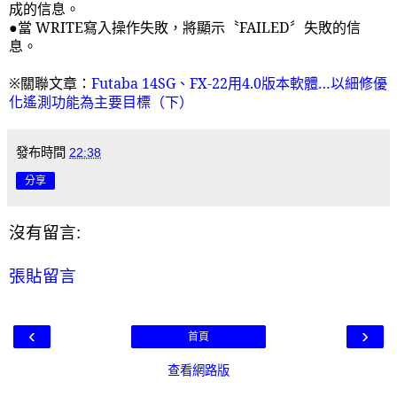
成的信息。
●當
WRITE
寫入操作失敗，將顯示〝
FAILED
〞失敗的信
息。
※關聯文章：
Futaba 14SG
、
FX-22
用
4.0
版本軟體…以細修優
化遙測功能為主要目標（下）
發布時間
22:38
分享
沒有留言:
張貼留言
‹
›
首頁
查看網路版