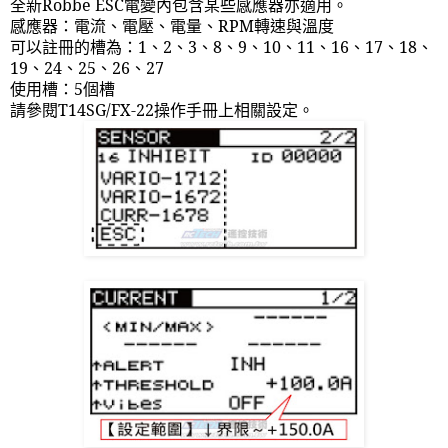
全新
Robbe ESC
電變內包含某些感應器亦適用。
感應器：電流、電壓、電量、
RPM
轉速與溫度
可以註冊的槽為：
1
、
2
、
3
、
8
、
9
、
10
、
11
、
16
、
17
、
18
、
19
、
24
、
25
、
26
、
27
使用槽：
5
個槽
請參閱
T14SG/FX-22
操作手冊上相關設定。