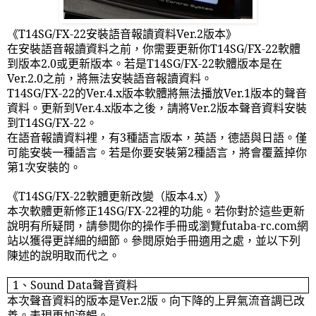
《
T14SG/FX-22
安裝語音報讀資料
Ver.2
版本》
在安裝語音報讀資料之前，你需要更新你
T14SG/FX-22
軟體
到版本
2.0
或更新版本。若是
T14SG/FX-22
軟體版本是在
Ver.2.0
之前，將無法安裝語音報讀資料。
T14SG/FX-22
的
Ver.4.x
版本軟體將無法播放
Ver.1
版本的聲音
資料。更新到
Ver.4.x
版本之後，請將
Ver.2
版本聲音資料安裝
到
T14SG/FX-22
。
在語音報讀資料裡，有
3
種語言版本，英語，德語與日語。僅
可能安裝一種語言。若是你要安裝第
2
種語言，將會覆蓋掉你
第
1
次安裝的。
《
T14SG/FX-22
軟體更新改變（版本
4.x
）》
本次軟體更新修正
14SG/FX-22
裡的功能。若你對於這些更新
說明有所疑問，請參閱你的操作手冊或瀏覽
futaba-rc.com
網
站以獲得更詳細的細節。參閱原始手冊適用之處，並以下列
陳述的說明取而代之。
1
、
Sound Data
聲音資料
本次聲音資料的版本是
Ver.2
版。向下降的上昇氣流音調已改
善。表現更加流暢。