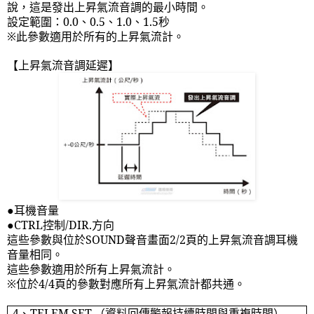
說，這是發出上昇氣流音調的最小時間。
設定範圍：
0.0
、
0.5
、
1.0
、
1.5
秒
※此參數適用於所有的上昇氣流計。
【上昇氣流音調延遲】
●耳機音量
●
CTRL
控制
/DIR.
方向
這些參數與位於
SOUND
聲音畫面
2/2
頁的上昇氣流音調耳機
音量相同。
這些參數適用於所有上昇氣流計。
※位於
4/4
頁的參數對應所有上昇氣流計都共通。
4
、
TELEM.SET.
（資料回傳警報持續時間與重複時間）