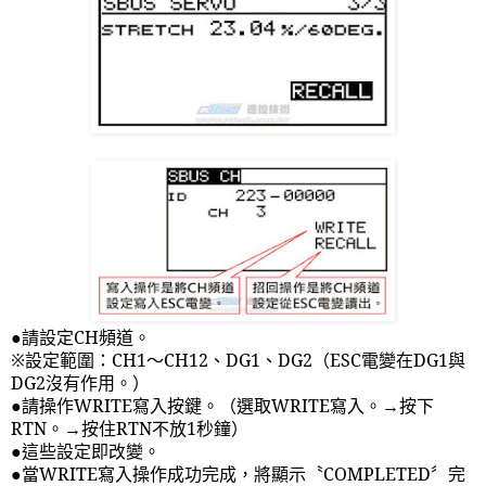
●請設定
CH
頻道。
※設定範圍：
CH1
～
CH12
、
DG1
、
DG2
（
ESC
電變在
DG1
與
DG2
沒有作用。）
●請操作
WRITE
寫入按鍵。（選取
WRITE
寫入。→按下
RTN
。→按住
RTN
不放
1
秒鐘）
●這些設定即改變。
●當
WRITE
寫入操作成功完成，將顯示〝
COMPLETED
〞完