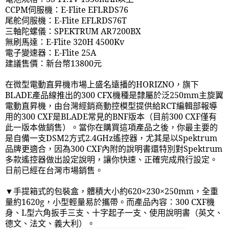
CCPM
伺服機：
E-Flite EFLRDS76
尾舵伺服機：
E-Flite EFLRDS76T
三軸陀螺儀：
SPEKTRUM AR7200BX
無刷馬達：
E-Flite 320H 4500Kv
電子變速器：
E-Flite 25A
建議售價：新台幣
13800
元
在微型電動直昇機市場上盛名遠播的
HORIZNO
，旗下
BLADE
產品線推出的
300 CFX
機種是隸屬於泛
250mm
主旋翼
電動直昇機，由台灣經銷商動控模型提供給
RCT
編輯部報導
用的
300 CXF
是
BLADE
常見的
BNF
版本（目前
300 CXF
僅有
此一版本做銷售）。當你在購買這項產品之後，你最主要的
是自備一支
DSM2
方式
2.4GHz
遙控器，尤其是以
Spektrum
品牌更適合，因為
300 CXF
內附的說明書還特別對
Spektrum
多款遙控器做出設定說明，讓你快速、正確完成飛行設定。
日前已經在台灣市場銷售。
▼手提箱式的包裝盒，體積大小約
620
×
230
×
250mm
，全重
量約
1620g
，小型輕量易於攜帶。而產品內容：
300 CXF
機
身、
L
型六角扳手三支、十字起子一支、使用說明書（英文、
德文、法文、義大利）。