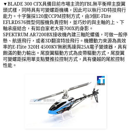
▼
BLADE 300 CFX
具備目前市場主流的
FBL
無平衡桿主旋翼
頭式樣，同時具有可變螺距機構，因此可以執行
3D
特技飛行
能力。十字盤採
120
度
CCPM
控制方式，由
3
個
E-Flite
EFLRDS76
微型伺服機負責控制，並巧妙的與主軸的上、下
軸承座結合，有如自家老大哥
700X
的身影。
SPEKTRUM AR7200BX
接收機內建三軸陀螺儀，可做一般停
懸、航道飛行，或者
3D
翻滾特技飛行。機體動力來源為高效
率的
E-Flite 320H 4500KV
無刷馬達與
25A
電子變速器，具有
飽滿的動力輸出。尾旋翼驅動方式為皮帶驅動方式，尾旋翼
可變螺距採用單支點雙推拉控制方式，具有優越的尾舵控制
性能。