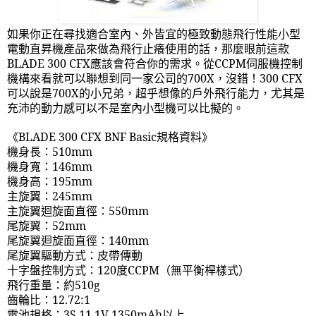
如果你正在尋找適合室內、外皆宜的極致動態飛行性能小型
電動直昇機產品來做為飛行止癢使用的話，那麼眼前這款
BLADE 300 CFX
應該會符合你的需求。從
CCPM
伺服機控制
機構來看就可以聯想到同一家公司的
700X
，沒錯！
300 CFX
可以說是
700X
的小兄弟，超乎想像的戶外飛行能力，尤其是
充沛的動力感可以不是室內小型機可以比擬的。
《
BLADE 300 CFX BNF Basic
規格資料》
機身長：
510mm
機身寬：
146mm
機身高：
195mm
主旋翼：
245mm
主旋翼迴旋面直徑：
550mm
尾旋翼：
52mm
尾旋翼迴旋面直徑：
140mm
尾旋翼驅動方式：皮帶傳動
十字盤控制方式：
120
度
CCPM
（無平衡桿樣式）
飛行重量：約
510g
齒輪比：
12.72:1
電池規格：
3S 11.1V 1350mAh
以上