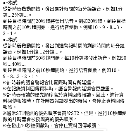
●↑模式
從計時器啟動開始，發出累計時間的每分鐘語音。例如
1
分
鐘…
2
分鐘…。
到達目標時間前
20
秒鐘將發出語音。例如
20
秒鐘，到達目標
時間之前
10
秒鐘開始，進行語音倒數。例如
10
、
9
、
8
…
3
、
2
、
1
。
●↓模式
從計時器啟動開始，發出到達警報時間的剩餘時間的每分鐘
語音。例如
1
分鐘…
2
分鐘…。
到達目標時間前
50
秒鐘開始，每
10
秒鐘將發出語音。例如
50
秒…
40
秒…
到達目標時間之前
10
秒鐘開始，進行語音倒數。例如
10
、
9
、
8
…
3
、
2
、
1
。
※計時器的語音警報會比實際時間有所延遲。
※在記錄資料回傳資料時，語音警報的延遲會更嚴重。
※計時器報讀的優先順序高於資料回傳報讀。因此，進行資
料回傳報讀時，在計時器報讀發出的時候，會停止資料回傳
報讀。
※通常
ST1
報讀的優先順序會高於
ST2
。但是，進行
10
秒鐘倒
數的計時器會被授與高的優先順序。
※在發出
10
秒鐘倒數時，會停止資料回傳報讀。