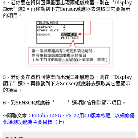
4
、若你要在資料回傳畫面出現兩組感應器，則在〝
Display
顯示〞選
2
。再移動到下方
Sensor
感應器去選取其它要顯示
的項目。
5
、若你要在資料回傳畫面出現三組感應器，則在〝
Display
顯示〞選
3
。再移動到下方
Sensor
感應器去選取其它要顯示
的項目。
6
、到
SENSOR
感應器〝
--------
〞選項將會刪除顯示項目。
※關聯文章：
Futaba 14SG
、
FX-22
用
4.0
版本軟體…以細修優
化遙測功能為主要目標（上）