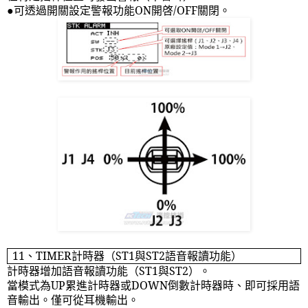
●可透過開關設定警報功能
ON
開啓
/OFF
關閉。
11
、
TIMER
計時器（
ST1
與
ST2
語音報讀功能）
計時器增加語音報讀功能（
ST1
與
ST2
）。
當模式為
UP
累進計時器或
DOWN
倒數計時器時、即可採用語
音輸出。僅可從耳機輸出。