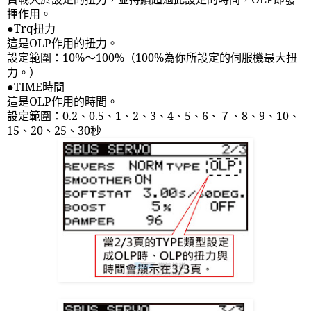
揮作用。
●
Trq
扭力
這是
OLP
作用的扭力。
設定範圍：
10%
～
100%
（
100%
為你所設定的伺服機最大扭
力。）
●
TIME
時間
這是
OLP
作用的時間。
設定範圍：
0.2
、
0.5
、
1
、
2
、
3
、
4
、
5
、
6
、７、
8
、
9
、
10
、
15
、
20
、
25
、
30
秒