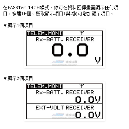
在
FASSTest 14CH
模式，你可在資料回傳畫面顯示任何項
目，多達
16
個。選取顯示項目
1
與
2
將可增加顯示項目。
顯示
1
個項目
▼
顯示
2
個項目
▼