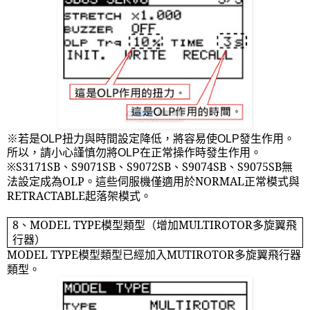
※若是
OLP
扭力與時間設定降低，將容易使
OLP
發生作用。
所以，請小心謹慎勿將
OLP
在正常操作時發生作用。
※
S3171SB
、
S9071SB
、
S9072SB
、
S9074SB
、
S9075SB
無
法設定成為
OLP
。這些伺服機僅適用於
NORMAL
正常模式與
RETRACTABLE
起落架模式。
8
、
MODEL TYPE
模型類型（增加
MULTIROTOR
多旋翼飛
行器）
MODEL TYPE
模型類型已經加入
MUTIROTOR
多旋翼飛行器
類型。