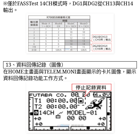
※僅於
FASSTest 14CH
模式時，
DG1
與
DG2
從
CH13
與
CH14
輸出。
13
、資料回傳記錄（圖像）
在
HOME
主畫面與
TELEM.MONI
畫面顯示的卡片圖像，顯示
資料回傳記錄功能工作方式。