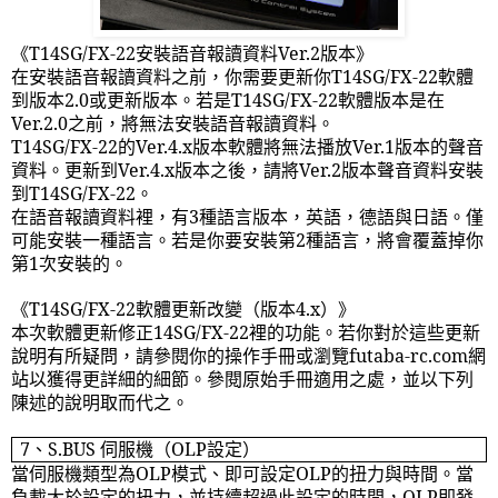
《
T14SG/FX-22
安裝語音報讀資料
Ver.2
版本》
在安裝語音報讀資料之前，你需要更新你
T14SG/FX-22
軟體
到版本
2.0
或更新版本。若是
T14SG/FX-22
軟體版本是在
Ver.2.0
之前，將無法安裝語音報讀資料。
T14SG/FX-22
的
Ver.4.x
版本軟體將無法播放
Ver.1
版本的聲音
資料。更新到
Ver.4.x
版本之後，請將
Ver.2
版本聲音資料安裝
到
T14SG/FX-22
。
在語音報讀資料裡，有
3
種語言版本，英語，德語與日語。僅
可能安裝一種語言。若是你要安裝第
2
種語言，將會覆蓋掉你
第
1
次安裝的。
《
T14SG/FX-22
軟體更新改變（版本
4.x
）》
本次軟體更新修正
14SG/FX-22
裡的功能。若你對於這些更新
說明有所疑問，請參閱你的操作手冊或瀏覽
futaba-rc.com
網
站以獲得更詳細的細節。參閱原始手冊適用之處，並以下列
陳述的說明取而代之。
7
、
S.BUS
伺服機（
OLP
設定）
當伺服機類型為
OLP
模式、即可設定
OLP
的扭力與時間。當
負載大於設定的扭力，並持續超過此設定的時間，
OLP
即發