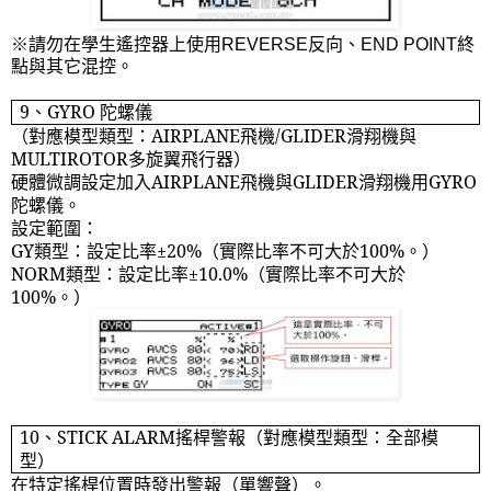
※請勿在學生遙控器上使用
REVERSE
反向、
END POINT
終
點與其它混控。
9
、
GYRO
陀螺儀
（對應模型類型：
AIRPLANE
飛機
/GLIDER
滑翔機與
MULTIROTOR
多旋翼飛行器）
硬體微調設定加入
AIRPLANE
飛機與
GLIDER
滑翔機用
GYRO
陀螺儀。
設定範圍：
GY
類型：設定比率±
20%
（實際比率不可大於
100%
。）
NORM
類型：設定比率±
10.0%
（實際比率不可大於
100%
。）
10
、
STICK ALARM
搖桿警報（對應模型類型：全部模
型）
在特定搖桿位置時發出警報（單響聲）。