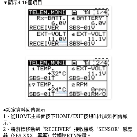
顯示
4-16
個項目
▼
●設定資料回傳顯示
1
、從
HOME
主畫面按下
HOME/EXIT
按鈕叫出資料回傳顯
示。
2
、將游標移動到〝
RECEIVER
〞接收機或〝
SENSOR
〞感應
器（
SBS-XXX
…等等）並觸壓
RTN
按鍵。