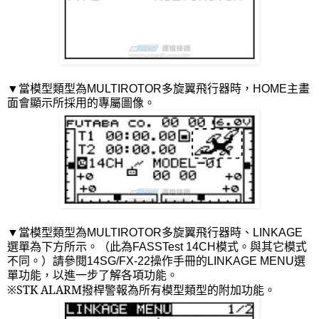
▼
當模型類型為
MULTIROTOR
多旋翼飛行器時，
HOME
主畫
面會顯示所採用的專屬圖像。
▼
當模型類型為
MULTIROTOR
多旋翼飛行器時、
LINKAGE
選單為下方所示。（此為
FASSTest 14CH
模式。與其它模式
不同。）請參閱
14SG/FX-22
操作手冊的
LINKAGE MENU
選
單功能，以進一步了解各項功能。
※
STK ALARM
撥桿警報為所有模型類型的附加功能。