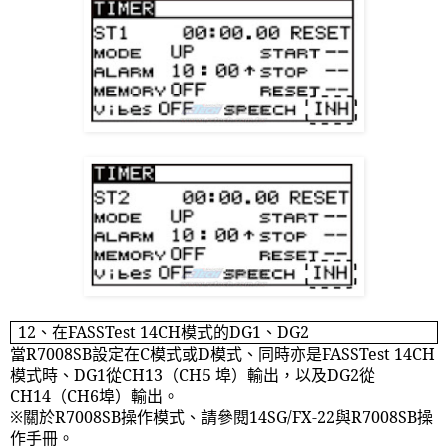
12
、在
FASSTest 14CH
模式的
DG1
、
DG2
當
R7008SB
設定在
C
模式或
D
模式、同時亦是
FASSTest 14CH
模式時、
DG1
從
CH13
（
CH5
埠）輸出，以及
DG2
從
CH14
（
CH6
埠）輸出。
※關於
R7008SB
操作模式、請參閱
14SG/FX-22
與
R7008SB
操
作手冊。