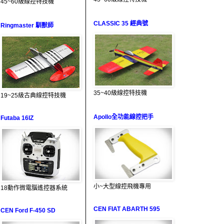
45~60級線控特技機
CLASSIC 35 經典號
Ringmaster 馴獸師
35~40級線控特技機
19~25級古典線控特技機
Apollo全功能線控把手
Futaba 16IZ
小~大型線控飛機專用
18動作微電腦遙控器系統
CEN FIAT ABARTH 595
CEN Ford F-450 SD