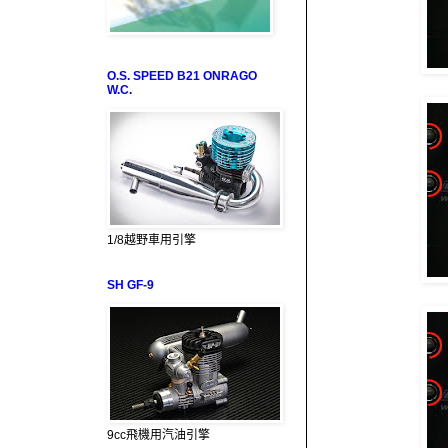
O.S. SPEED B21 ONRAGO
W.C.
1/8越野車用引擎
SH GF-9
9cc飛機用汽油引擎