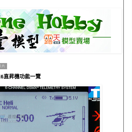
期六
DX6直昇機功能一覽