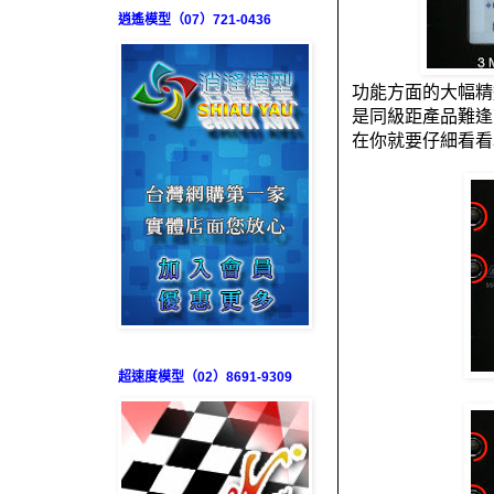
逍遙模型（07）721-0436
功能方面的大幅精
是同級距產品難逢
在你就要仔細看看
超速度模型（02）8691-9309