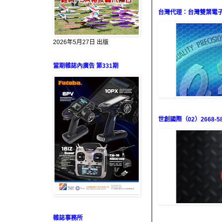
台灣代理：台灣雙葉電子（0
2026年5月27日 出版
當期雜誌內廣告 第331期
世創國際（02）2668-58
雜誌事務所