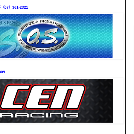
7）361-2321
09