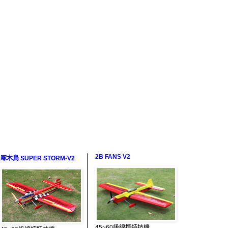
2B FANS V2
啄木鳥 SUPER STORM-V2
45~60級線控特技機