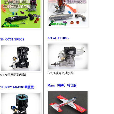
SH GF-6 Plus-2
SH GC31 SPEC2
6cc飛機用汽油引擎
5.1cc車用汽油引擎
Mars（戰神）特仕版
SH PT21A0-XBG國慶版