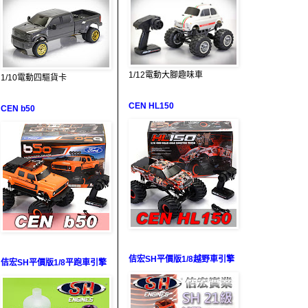
1/12電動大腳趣味車
1/10電動四驅貨卡
CEN HL150
CEN b50
佶宏SH平價版1/8越野車引擎
佶宏SH平價版1/8平跑車引擎