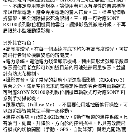
一、不綁定專用電池規格，讓使用者可以有彈性的自選標準
常規鋰聚電池，避免專用電池的驚人花費。二、標準配備收
折腳架，完全消除攝影死角限制。三、唯一可對應
SONY
RX100
系列數位相機兩軸雲台，讓攝影品質徹底升級，不再
局限於小型運動攝影機。
另外其它特色：
●高亮度燈光。在每一個馬達座底下均設有高亮度燈光，可提
高飛行者對於機體姿態的辨識度。
●電力系統。電池電力殘量顯示機構，藉由圓形燈號顯示數量
多寡讓使用者立即可以知道目前的電池殘餘電量多寡。並設
計有防火花機制。
●攝影雲台。除了常見的對應小型運動攝影機（如
GoPro 3
）
雲台之外，滿足空拍需求的高穩定性攝影雲台備有兩軸款式
可對應
SONY RX100
系列數位相機單軸款式可對應
SONY PJ
系列手持攝影機。
●跟隨功能（
Follow Me
）。不需要使用遙控器進行操控，可
以跟追蹤智慧慧型手機一起移動。
●遙控器系統。配備
2.4GHz
頻段，
6
動作頻道的遙控系統。具
有油門、副翼、升降舵、方向舵的控制搖桿，也具有改變飛
行模式的切換開關（手動、
GPS
、自動降落）與燈光開啟
/
關