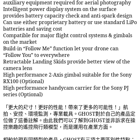
auxiliary equipment required for aerial photography
Intelligent power display system on the surface
provides battery capacity check and anti-spark design
Can use either proprietary battery or use standard LiPo
batteries and saving cost
Compatible for major flight control systems & gimbals
on the market
Build-in “Follow Me” function let your drone can
“Follow You” to everywhere
Retractable Landing Skids provide better view of the
camera lens
High performance 2-Axis gimbal suitable for the Sony
RX100 (Optional)
High performance handycam carrier for the Sony PJ
series (Optional)
「更大的尺寸！更好的性能！帶來了更多的可能性！」航
拍、安控、環境監測，專業載具。
GHOST
對於自己的產品定
位做了這番註解。由此我們可以了解到
GHOST
並非訴求在操
控樂趣的遙控飛行類模型，而是運用在產業方面。
相較於現有同類型的產品，
GHOST
有三項主要區別性特點：