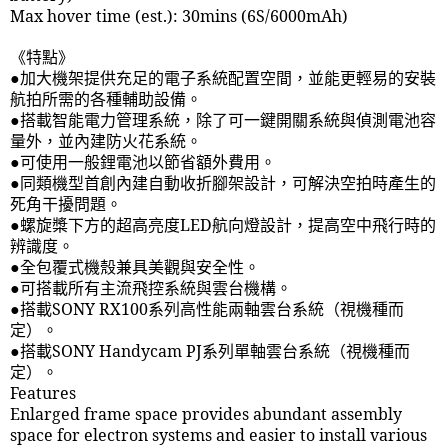
Max hover time (est.): 30mins (6S/6000mAh)
《特點》
●加大機架提供充足的電子系統配置空間，並能更輕易的安裝
航拍所需的各種輔助設備。
●搭載智能電力管理系統，除了可一鍵開關系統與偵測電池容
量外，並內建防火花系統。
●可使用一般鋰電池以節省額外費用。
●同類機型首創內建自動收折腳架設計，可解決空拍時產生的
死角干擾問題。
●螺旋槳下方的超高亮度
LED
航向燈設計，提高空中飛行時的
辨識度。
●全包覆式機殼兼具美觀與安全性。
●可搭載所有主流飛控系統與雲台機構。
●搭載
SONY RX100
系列高性能兩軸雲台系統（視機種而
定）。
●搭載
SONY Handycam PJ
系列單軸雲台系統（視機種而
定）。
Features
Enlarged frame space provides abundant assembly
space for electron systems and easier to install various