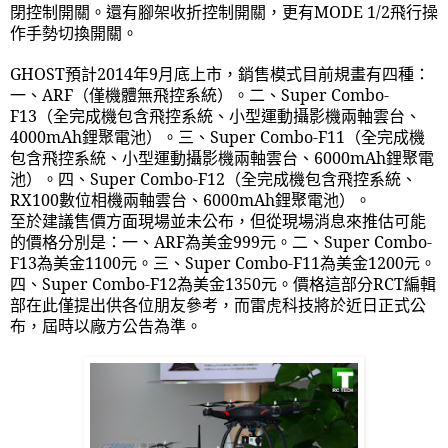
閉控制開關。還有腳架收折控制開關，更有
MODE 1/2
飛行操
作手勢切換開關。
GHOST
預計
2014
年
9
月底上市，銷售模式目前規畫有四種：
一、
ARF
（僅機體無飛控系統）。二、
Super Combo-
F13
（全完成機包含飛控系統、小型運動攝影機兩軸雲台、
4000mAh
鋰聚電池）。三、
Super Combo-F11
（全完成機
包含飛控系統、小型運動攝影機兩軸雲台、
6000mAh
鋰聚電
池）。四、
Super Combo-F12
（全完成機包含飛控系統、
RX100
數位相機兩軸雲台、
6000mAh
鋰聚電池）。
至於建議售價方面現場並未公布，但從現場消息來推估可能
的價格分別是：一、
ARF
為美金
999
元。二、
Super Combo-
F13
為美金
1100
元。三、
Super Combo-F11
為美金
1200
元。
四、
Super Combo-F12
為美金
1350
元。價格這部分
RCT
編輯
部在此僅提出供各位朋友參考，而雷虎科技將於近日正式公
布，屆時以廠方公告為準。