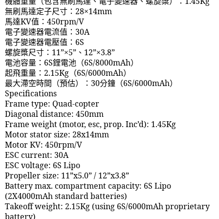
機體重量（包含無刷馬達、電子變速器、螺旋槳）：
1.45Kg
無刷馬達定子尺寸：
28
×
14mm
馬達
KV
值：
450rpm/V
電子變速器電流值：
30A
電子變速器電壓值：
6S
螺旋槳尺寸：
11”
×
5”
、
12”
×
3.8”
電池容量：
6S
鋰電池（
6S/8000mAh
）
起飛重量：
2.15Kg
（
6S/6000mAh
）
最大滯空時間（預估）：
30
分鐘（
6S/6000mAh
）
Specifications
Frame type: Quad-copter
Diagonal distance: 450mm
Frame weight (motor, esc, prop. Inc’d): 1.45Kg
Motor stator size: 28x14mm
Motor KV: 450rpm/V
ESC current: 30A
ESC voltage: 6S Lipo
Propeller size: 11”x5.0” / 12”x3.8”
Battery max. compartment capacity: 6S Lipo
(2X4000mAh standard batteries)
Takeoff weight: 2.15Kg (using 6S/6000mAh proprietary
battery)