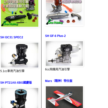
SH GF-6 Plus-2
SH GC31 SPEC2
6cc飛機用汽油引擎
5.1cc車用汽油引擎
Mars（戰神）特仕版
SH PT21A0-XBG國慶版