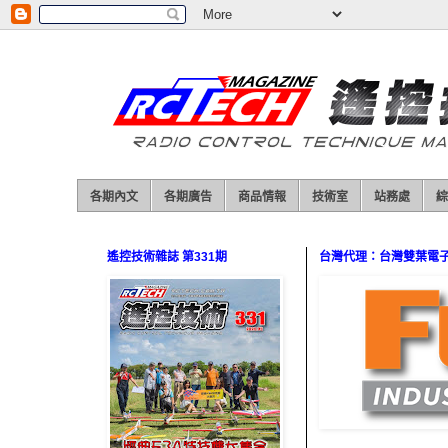
各期內文
各期廣告
商品情報
技術室
站務處
綜
遙控技術雜誌 第331期
台灣代理：台灣雙葉電子（0