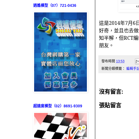
逍遙模型（07）721-0436
這是
2014
年
7
月
6
好奇，並且也去做
知半解，但
RCT
編
朋友。
發布時間
13:53
新聞分類標籤：
編輯手
沒有留言:
張貼留言
超速度模型（02）8691-9309