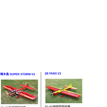
2B FANS V2
啄木鳥 SUPER STORM-V2
45~60級線控特技機