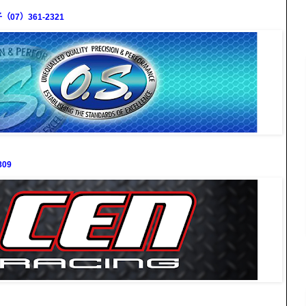
7）361-2321
09