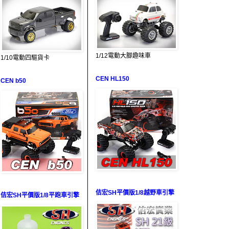
1/12電動大腳趣味車
1/10電動四驅貨卡
CEN HL150
CEN b50
佶宏SH平價版1/8越野車引擎
佶宏SH平價版1/8平跑車引擎