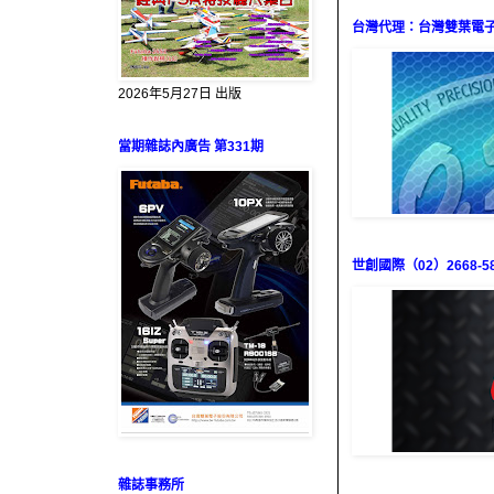
台灣代理：台灣雙葉電子（0
2026年5月27日 出版
當期雜誌內廣告 第331期
世創國際（02）2668-58
雜誌事務所