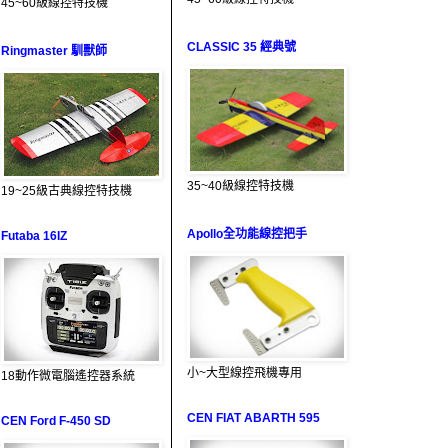
45~60級線控特技機
CLASSIC 35 經典號
Ringmaster 馴獸師
35~40級線控特技機
19~25級古典線控特技機
Apollo全功能線控把手
Futaba 16IZ
小~大型線控飛機專用
18動作微電腦遙控器系統
CEN FIAT ABARTH 595
CEN Ford F-450 SD