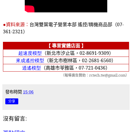
●資料來源：
台灣雙葉電子營業本部 遙控
/
精機商品部（
07-
361-2321
）
【 專業實體店面 】
超速度模型
（新北市汐止區，
02-8691-9309
）
來成遙控模型
（新北市樹林區，
02-2681-6560
）
逍遙模型
（高雄市苓雅區，
07-721-0436
）
（報導廣告贊助：
rctech.tw@gmail.com
）
發布時間
15:06
分享
沒有留言: