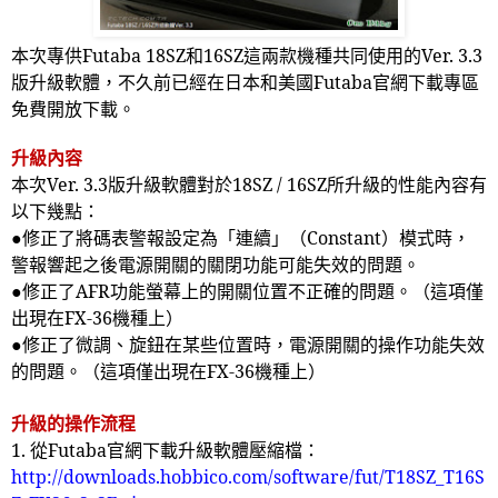
本次專供
Futaba 18SZ
和
16SZ
這兩款機種共同使用的
Ver. 3.3
版升級軟體，不久前已經在日本和美國
Futaba
官網下載專區
免費開放下載。
升級內容
本次
Ver. 3.3
版升級軟體對於
18SZ / 16SZ
所升級的性能內容有
以下幾點：
●修正了將碼表警報設定為「連續」（
Constant
）模式時，
警報響起之後電源開關的關閉功能可能失效的問題。
●修正了
AFR
功能螢幕上的開關位置不正確的問題。（這項僅
出現在
FX-36
機種上）
●修正了微調、旋鈕在某些位置時，電源開關的操作功能失效
的問題。（這項僅出現在
FX-36
機種上）
升級的操作流程
1.
從
Futaba
官網下載升級軟體壓縮檔：
http://downloads.hobbico.com/software/fut/T18SZ_T16S