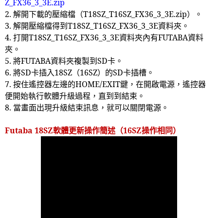
Z_FX36_3_3E.zip
2.
解開下載的壓縮檔（
T18SZ_T16SZ_FX36_3_3E.zip
）。
3.
解開壓縮檔得到
T18SZ_T16SZ_FX36_3_3E
資料夾。
4.
打開
T18SZ_T16SZ_FX36_3_3E
資料夾內有
FUTABA
資料
夾。
5.
將
FUTABA
資料夾複製到
SD
卡。
6.
將
SD
卡插入
18SZ
（
16SZ
）的
SD
卡插槽。
7.
按住遙控器左邊的
HOME/EXIT
鍵，在開啟電源，遙控器
便開始執行軟體升級過程，直到到結束。
8.
當畫面出現升級結束訊息，就可以關閉電源。
Futaba 18SZ
軟體更新操作簡述（
16SZ
操作相同）