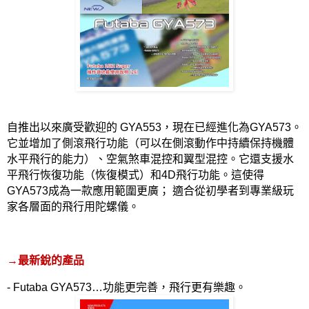
自推出以來廣受歡迎的
GYA553
，現在已經進化為
GYA573
。
它並增加了側滾飛行功能（可以在側滾動作中持續保持機體
水平飛行的能力）、空氣煞車混控和翼型混控。它還支援水
平飛行恢復功能（恢復模式）和
4D
飛行功能。這使得
GYA573
成為一款應用範圍更廣； 適合從初學者到專業級玩
家各層面的飛行用陀螺儀。
→
最新銳的產品
- Futaba GYA573…
功能更完善，飛行更有樂趣。