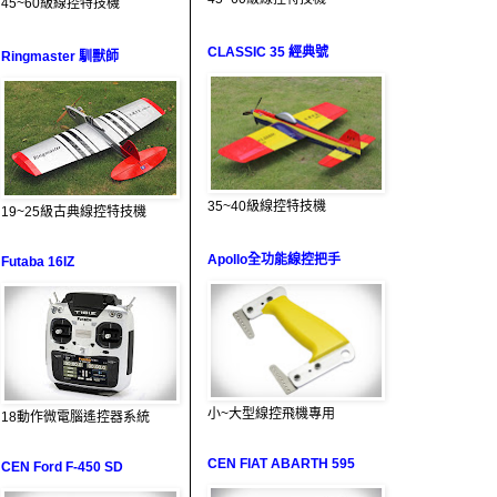
45~60級線控特技機
CLASSIC 35 經典號
Ringmaster 馴獸師
35~40級線控特技機
19~25級古典線控特技機
Apollo全功能線控把手
Futaba 16IZ
小~大型線控飛機專用
18動作微電腦遙控器系統
CEN FIAT ABARTH 595
CEN Ford F-450 SD