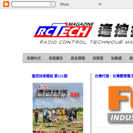
各期內文
各期廣告
商品情報
技術室
站務處
綜
遙控技術雜誌 第331期
台灣代理：台灣雙葉電子（0