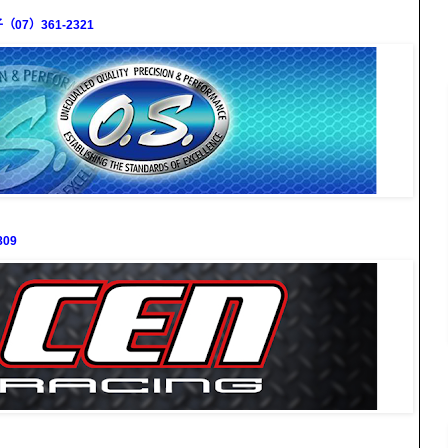
7）361-2321
09