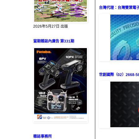
台灣代理：台灣雙葉電子（0
2026年5月27日 出版
當期雜誌內廣告 第331期
世創國際（02）2668-58
雜誌事務所