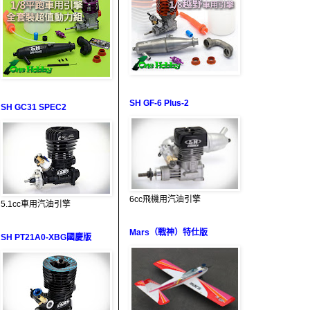
SH GF-6 Plus-2
SH GC31 SPEC2
6cc飛機用汽油引擎
5.1cc車用汽油引擎
Mars（戰神）特仕版
SH PT21A0-XBG國慶版