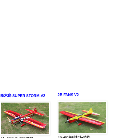
2B FANS V2
啄木鳥 SUPER STORM-V2
45~60級線控特技機