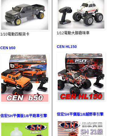
1/12電動大腳趣味車
1/10電動四驅貨卡
CEN HL150
CEN b50
佶宏SH平價版1/8越野車引擎
佶宏SH平價版1/8平跑車引擎