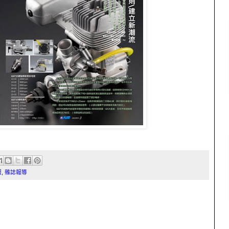
報
,
雜誌報導