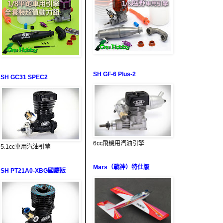
SH GF-6 Plus-2
SH GC31 SPEC2
6cc飛機用汽油引擎
5.1cc車用汽油引擎
Mars（戰神）特仕版
SH PT21A0-XBG國慶版