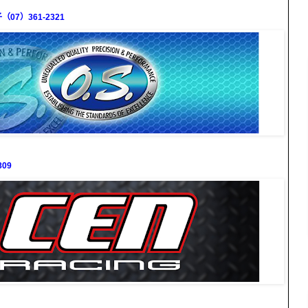
7）361-2321
09