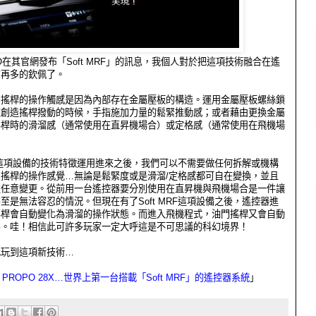
O
在其官網發布「
Soft MRF
」的訊息，我個人對於把這項技術融合在遙
有再多的欽佩了。
門搖桿的操作觸感是因為內部存在金屬壓板的構造。運用金屬壓板螺絲鎖
來創造搖桿撥動的時候，手指施加力量的鬆緊推動感；或者藉由更換金屬
搖桿時的滑溜感（通常使用在直昇機場合）或定格感（通常使用在飛機場
MRF這項設備的技術特徵運用進來之後，我們可以不需要做任何拆解或機構
搖桿的操作感覺…無論是鬆緊度或是滑溜/定格感都可自在變換，並且
定任意變更。從前用一台遙控器要分別使用在直昇機與飛機場合是一件讓
至是無法容忍的情況。但現在有了Soft MRF這項設備之後，遙控器進
搖桿會自動變化為滑溜的操作狀態。而進入飛機程式，油門搖桿又會自動
態。哇！相信此可許多玩家一定大呼這是不可思議的科幻境界！
把玩到這項新技術…
 PROPO 28X
…世界上第一台搭載「
Soft MRF
」的遙控器系統
」