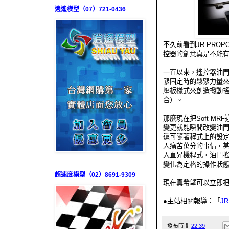
逍遙模型（07）721-0436
不久前看到
JR PROP
控器的創意真是不能
一直以來，遙控器油
緊固定時的鬆緊力量
壓板樣式來創造撥動
合）。
那麼現在把Soft 
變更就能瞬間改變油門
還可隨著程式上的設
人痛苦萬分的事情，甚
入直昇機程式，油門
變化為定格的操作狀
超速度模型（02）8691-9309
現在真希望可以立即
●主站相關報導：「
JR
發布時間
22:39