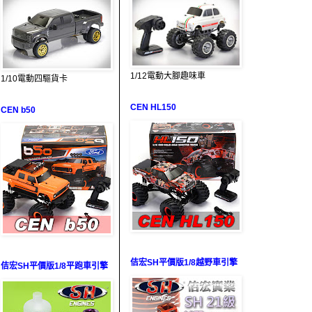
1/12電動大腳趣味車
1/10電動四驅貨卡
CEN HL150
CEN b50
佶宏SH平價版1/8越野車引擎
佶宏SH平價版1/8平跑車引擎