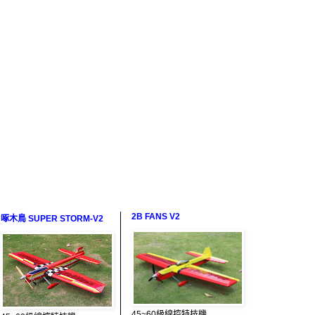
2B FANS V2
啄木鳥 SUPER STORM-V2
45~60級線控特技機