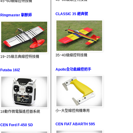
45~60級線控特技機
CLASSIC 35 經典號
Ringmaster 馴獸師
35~40級線控特技機
19~25級古典線控特技機
Apollo全功能線控把手
Futaba 16IZ
小~大型線控飛機專用
18動作微電腦遙控器系統
CEN FIAT ABARTH 595
CEN Ford F-450 SD