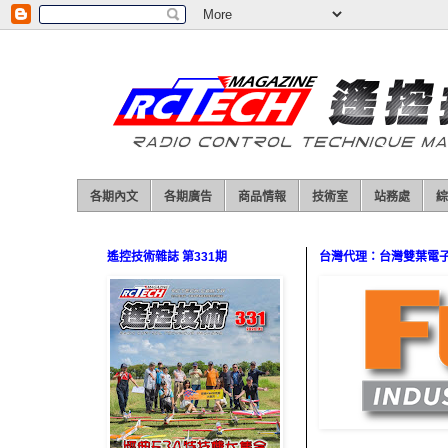
各期內文
各期廣告
商品情報
技術室
站務處
綜
遙控技術雜誌 第331期
台灣代理：台灣雙葉電子（0