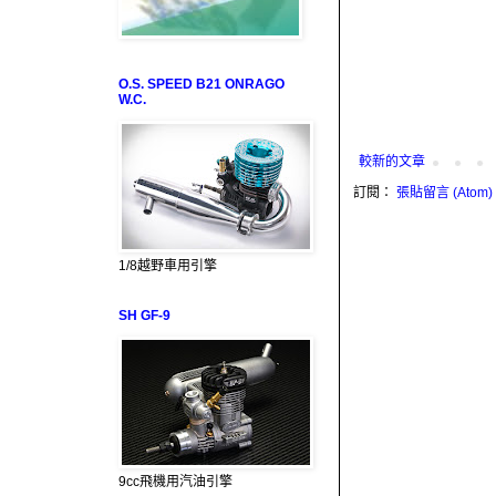
O.S. SPEED B21 ONRAGO
W.C.
較新的文章
訂閱：
張貼留言 (Atom)
1/8越野車用引擎
SH GF-9
9cc飛機用汽油引擎