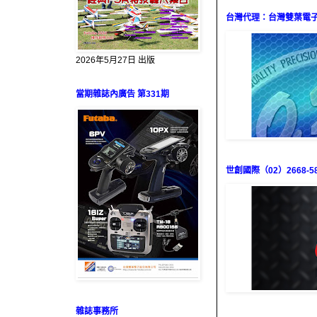
台灣代理：台灣雙葉電子（0
2026年5月27日 出版
當期雜誌內廣告 第331期
世創國際（02）2668-58
雜誌事務所