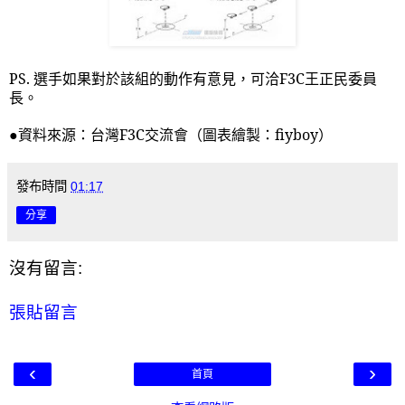
PS.
選手如果對於該組的動作有意見，可洽
F3C
王正民委員
長。
●資料來源：台灣
F3C
交流會（圖表繪製：
fiyboy
）
發布時間
01:17
分享
沒有留言:
張貼留言
‹
›
首頁