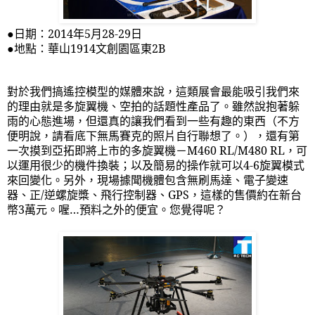
●日期：
2014
年
5
月
28-29
日
●地點：華山
1914
文創園區東
2B
對於我們搞遙控模型的媒體來說，這類展會最能吸引我們來
的理由就是多旋翼機、空拍的話題性產品了。雖然說抱著躲
雨的心態進場，但還真的讓我們看到一些有趣的東西（不方
便明說，請看底下無馬賽克的照片自行聯想了。），還有第
一次摸到亞拓即將上市的多旋翼機－
M460 RL/M480 RL
，可
以運用很少的機件換裝；以及簡易的操作就可以
4-6
旋翼模式
來回變化。另外，現場據聞機體包含無刷馬達、電子變速
器、正
/
逆螺旋槳、飛行控制器、
GPS
，這樣的售價約在新台
幣
3
萬元。喔…預料之外的便宜。您覺得呢？