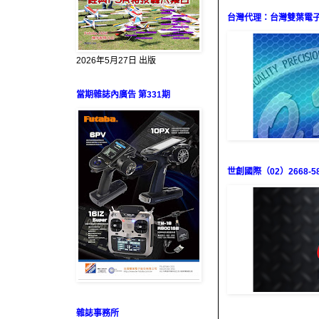
台灣代理：台灣雙葉電子（0
2026年5月27日 出版
當期雜誌內廣告 第331期
世創國際（02）2668-58
雜誌事務所