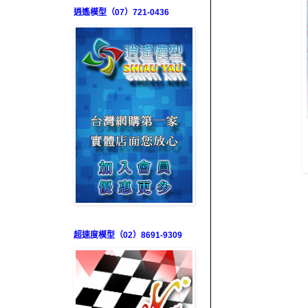
逍遙模型（07）721-0436
超速度模型（02）8691-9309