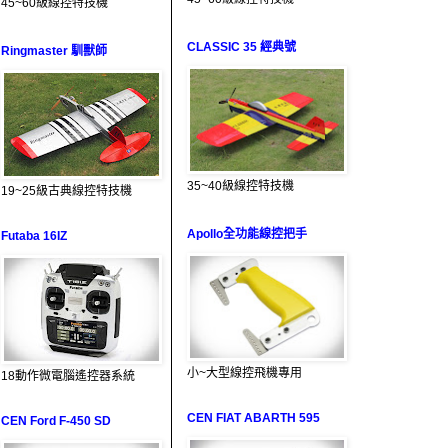
45~60級線控特技機
CLASSIC 35 經典號
Ringmaster 馴獸師
35~40級線控特技機
19~25級古典線控特技機
Apollo全功能線控把手
Futaba 16IZ
小~大型線控飛機專用
18動作微電腦遙控器系統
CEN FIAT ABARTH 595
CEN Ford F-450 SD