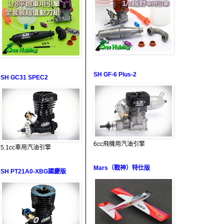
SH GF-6 Plus-2
SH GC31 SPEC2
6cc飛機用汽油引擎
5.1cc車用汽油引擎
Mars（戰神）特仕版
SH PT21A0-XBG國慶版