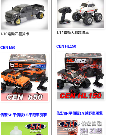
1/12電動大腳趣味車
1/10電動四驅貨卡
CEN HL150
CEN b50
佶宏SH平價版1/8越野車引擎
佶宏SH平價版1/8平跑車引擎