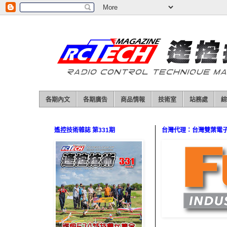
各期內文
各期廣告
商品情報
技術室
站務處
綜
遙控技術雜誌 第331期
台灣代理：台灣雙葉電子（0