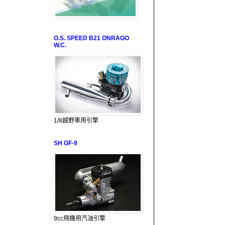
O.S. SPEED B21 ONRAGO
W.C.
1/8越野車用引擎
SH GF-9
9cc飛機用汽油引擎