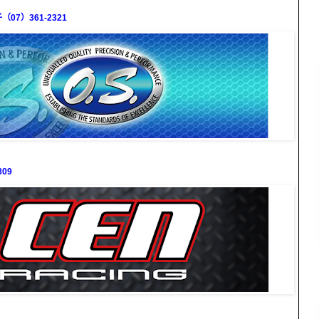
7）361-2321
09