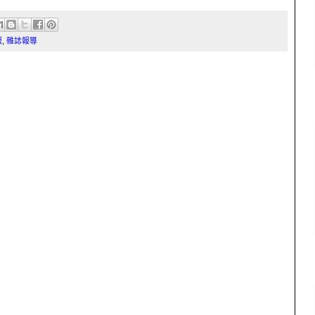
報
,
雜誌報導