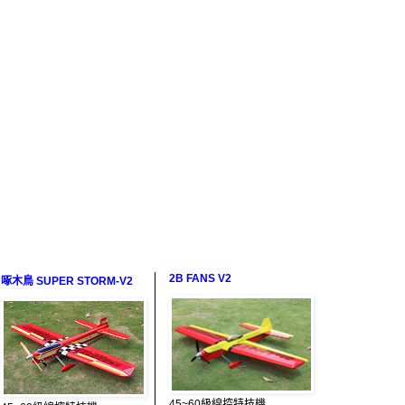
2B FANS V2
啄木鳥 SUPER STORM-V2
45~60級線控特技機