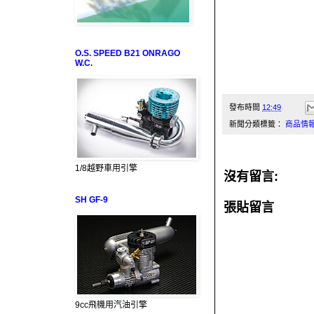
O.S. SPEED B21 ONRAGO
W.C.
發布時間
12:49
新聞分類標籤：
商品情
1/8越野車用引擎
沒有留言:
SH GF-9
張貼留言
9cc飛機用汽油引擎