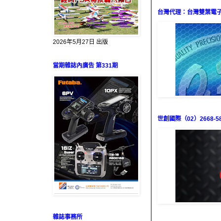
台灣代理：台灣雙葉電子（0
2026年5月27日 出版
當期雜誌內廣告 第331期
世創國際（02）2668-58
雜誌事務所