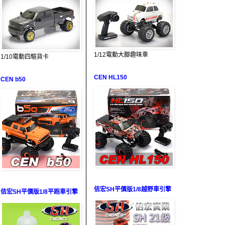
1/12電動大腳趣味車
1/10電動四驅貨卡
CEN HL150
CEN b50
佶宏SH平價版1/8越野車引擎
佶宏SH平價版1/8平跑車引擎