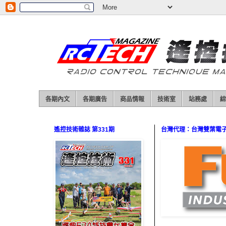
各期內文
各期廣告
商品情報
技術室
站務處
綜
遙控技術雜誌 第331期
台灣代理：台灣雙葉電子（0