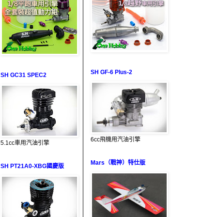
SH GF-6 Plus-2
SH GC31 SPEC2
6cc飛機用汽油引擎
5.1cc車用汽油引擎
Mars（戰神）特仕版
SH PT21A0-XBG國慶版