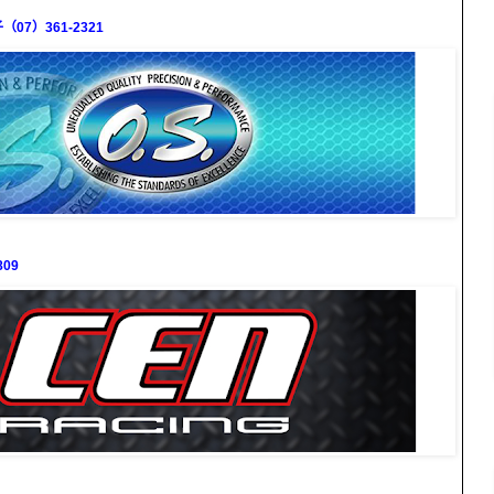
7）361-2321
09