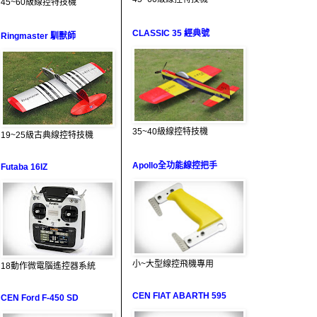
45~60級線控特技機
CLASSIC 35 經典號
Ringmaster 馴獸師
35~40級線控特技機
19~25級古典線控特技機
Apollo全功能線控把手
Futaba 16IZ
小~大型線控飛機專用
18動作微電腦遙控器系統
CEN FIAT ABARTH 595
CEN Ford F-450 SD