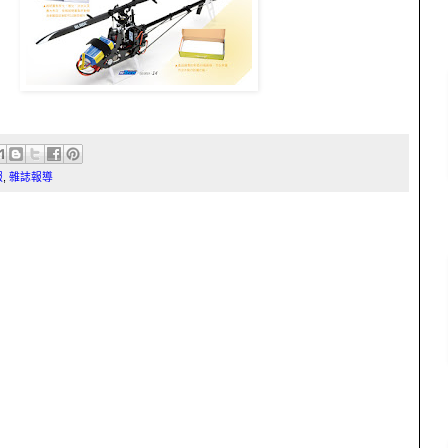
報
,
雜誌報導