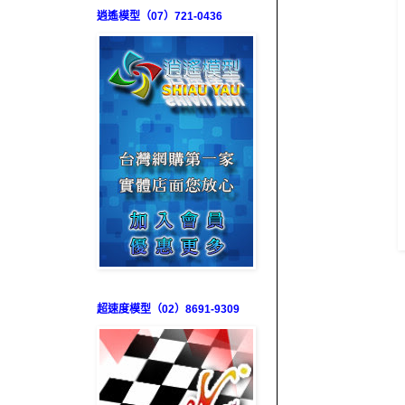
逍遙模型（07）721-0436
超速度模型（02）8691-9309