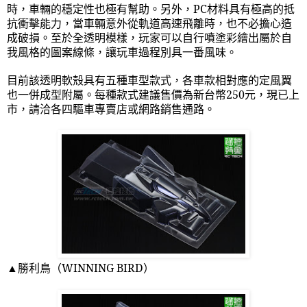
時，車輛的穩定性也極有幫助。另外，
PC
材料具有極高的抵
抗衝擊能力，當車輛意外從軌道高速飛離時，也不必擔心造
成破損。至於全透明模樣，玩家可以自行噴塗彩繪出屬於自
我風格的圖案線條，讓玩車過程別具一番風味。
目前該透明軟殼具有五種車型款式，各車款相對應的定風翼
也一併成型附屬。每種款式建議售價為新台幣
250
元，現已上
市，請洽各四驅車專賣店或網路銷售通路。
▲勝利鳥（
WINNING BIRD
）