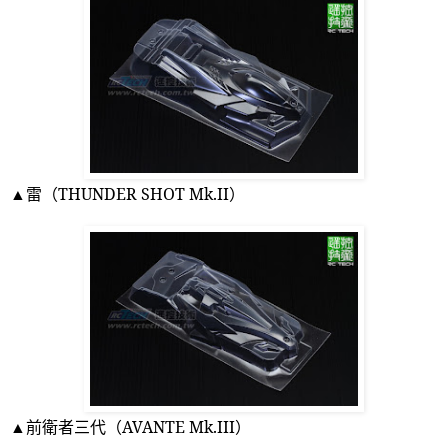
▲雷（
THUNDER SHOT Mk.II
）
▲前衛者三代（
AVANTE Mk.III
）