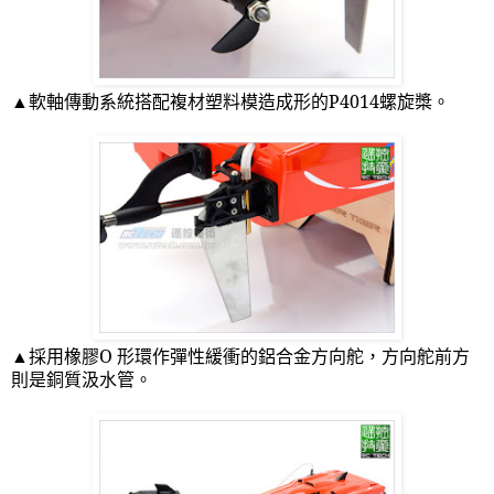
▲軟軸傳動系統搭配複材塑料模造成形的
P4014
螺旋槳。
▲採用橡膠
O
形環作彈性緩衝的鋁合金方向舵，方向舵前方
則是銅質汲水管。