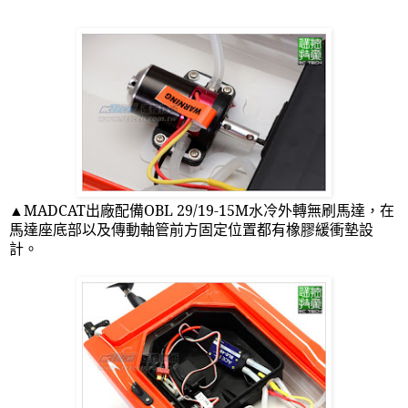
▲
MADCAT
出廠配備
OBL 29/19-15M
水冷外轉無刷馬達，在
馬達座底部以及傳動軸管前方固定位置都有橡膠緩衝墊設
計。