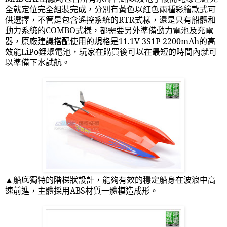
全就定位完全組裝完成，分別有黃色以紅色兩種彩繪款式可
供選擇，不管是包含遙控系統的
RTR
式樣，還是只有船體和
動力系統的
COMBO
式樣，都需要另外準備動力電池及充電
器，原廠建議搭配使用的規格是
11.1V 3S1P 2200mAh
的高
效能
LiPo
鋰聚電池，玩家在購買後可以在最短的時間內就可
以準備下水試航。
▲船底獨特的階梯狀設計，能夠有效的穩定船身在波浪中高
速前進，主體採用
ABS
材質一體模造成形。