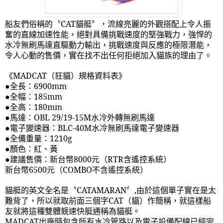
船友們俗稱的〝
CAT
貓艇〞，流線亮麗的外觀搭配上令人振
奮的直線加速性能，絕對具備挑戰速度的堅強戰力，強悍的
水冷無刷馬達直驅動力輸出，挑戰速度與反應的極限潛能，
令人心動的售價，實在找不出任何拒絕加入貓族的理由了。
《
MADCAT
（狂貓）規格資料表》
●全長：
6900mm
●全幅：
185mm
●全高：
180mm
●馬達：
OBL 29/19-15M
水冷外轉無刷馬達
●電子變速器：
BLC-40M
水冷無刷馬達電子變速器
●全備重量：
1210g
●顏色：紅、黃
●建議售價：新台幣
8000
元（
RTR
含遙控系統）
新台幣
6500
元（
COMBO
不含遙控系統）
貓艇的英文全名是〝
CATAMARAN
〞
,
由於這個單子實在是太
難背了，所以就取前面三個字
CAT
（貓）作簡稱，就這樣船
友就將這種雙體競速快艇通稱為貓艇。
MADCAT
出廠時包含所有水冷管路以及電子設備配線已經完