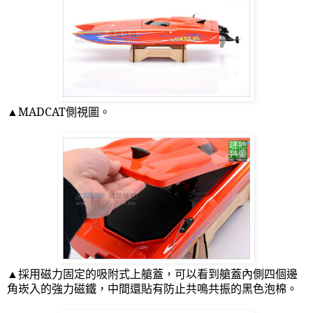
▲
MADCAT
側視圖。
▲採用磁力固定的吸附式上艙蓋，可以看到艙蓋內側四個邊
角崁入的強力磁鐵，中間還貼有防止共鳴共振的黑色泡棉。