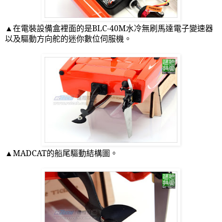
▲在電裝設備盒裡面的是
BLC-40M
水冷無刷馬達電子變速器
以及驅動方向舵的迷你數位伺服機。
▲
MADCAT
的船尾驅動結構圖。