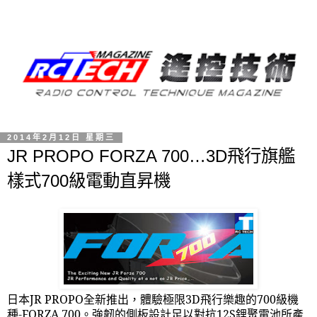
2014年2月12日 星期三
JR PROPO FORZA 700…3D飛行旗艦
樣式700級電動直昇機
日本
JR PROPO
全新推出，體驗極限
3D
飛行樂趣的
700
級機
種
-FORZA 700
。強韌的側板設計足以對抗
12S
鋰聚電池所產