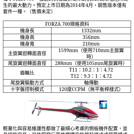
生的最大動力。預定上市日期為
2014
年
4
月，銷售版本僅有
套件一種。（售價未定）
FORZA 700
規格資料
機身長
1332mm
機身高
356mm
機身寬
210mm
1599mm
（使用
710mm
主旋翼
主旋翼迴轉面直徑
時）
尾旋翼迴轉面直徑
288mm
（使用
105mm
尾旋翼時）
T11
：
10.2
：
1
：
4.72
齒輪比
T12
：
9.3
：
1
：
4.72
尾旋翼驅動方式
軸傳動
十字盤控制模式
120
度
CCPM
（無平衡桿樣式）
輕量化與容易維護性都做了最細心考慮的側板機件配置，並