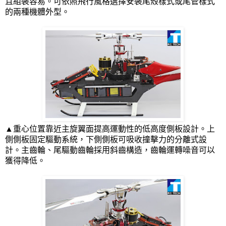
且組裝容易。可依照飛行風格選擇安裝尾殼樣式或尾管樣式
的兩種機體外型。
▲重心位置靠近主旋翼面提高運動性的低高度側板設計。上
側側板固定驅動系統，下側側板可吸收撞擊力的分離式設
計。主齒輪、尾驅動齒輪採用斜齒構造，齒輪運轉噪音可以
獲得降低。