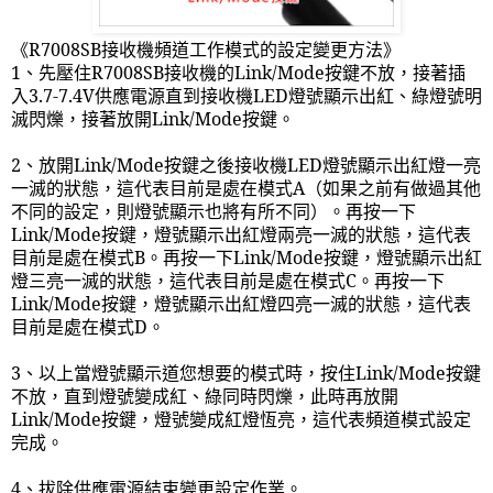
《
R7008SB
接收機頻道工作模式的設定變更方法》
1
、先壓住
R7008SB
接收機的
Link/Mode
按鍵不放，接著插
入
3.7-7.4V
供應電源直到接收機
LED
燈號顯示出紅、綠燈號明
滅閃爍，接著放開
Link/Mode
按鍵。
2
、放開
Link/Mode
按鍵之後接收機
LED
燈號顯示出紅燈一亮
一滅的狀態，這代表目前是處在模式
A
（如果之前有做過其他
不同的設定，則燈號顯示也將有所不同）。再按一下
Link/Mode
按鍵，燈號顯示出紅燈兩亮一滅的狀態，這代表
目前是處在模式
B
。再按一下
Link/Mode
按鍵，燈號顯示出紅
燈三亮一滅的狀態，這代表目前是處在模式
C
。再按一下
Link/Mode
按鍵，燈號顯示出紅燈四亮一滅的狀態，這代表
目前是處在模式
D
。
3
、以上當燈號顯示道您想要的模式時，按住
Link/Mode
按鍵
不放，直到燈號變成紅、綠同時閃爍，此時再放開
Link/Mode
按鍵，燈號變成紅燈恆亮，這代表頻道模式設定
完成。
4
、拔除供應電源結束變更設定作業。