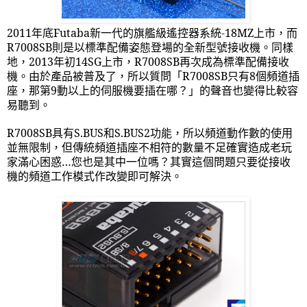
2011
年底
Futaba
新一代的旗艦級遙控器系統
-18MZ
上市，而
R7008SB
則是以標準配備姿態登場的全新型號接收機。同樣
地，
2013
年初
14SG
上市，
R7008SB
再次成為標準配備接收
機。由於產品被普及了，所以質問「
R7008SB
只有
8
個頻道插
座，那第
9
動以上的伺服機要插在哪？」的聲音也變得比較容
易聽到。
R7008SB
具有
S.BUS
和
S.BUS2
功能，所以頻道動作數的使用
並無限制，但傳統頻道插座不相符的數量不足確實造成老玩
家滿心困惑…您也是其中一位嗎？其實這個問題只要從接收
機的頻道工作模式作改變即可解決。