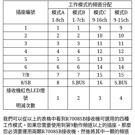
工作模式的頻道分配
插座編號
模式
A
模式
B
模式
C
模式
D
1-8ch
1-7ch
9-16ch
9-15ch
1
1
1
9
9
2
2
2
10
10
3
3
3
11
11
4
4
4
12
12
5
5
5
13
13
6
6
6
14
14
7/B
7
7
15
15
8/SB
8
S.BUS
16
S.BUS
接收機紅色
LED
燈
號
1
2
3
4
明滅次數
我們可以從以上的表格中看到
R7008SB
接收機可選用的四種
工作模式。如果您需要使用到第
9
動作頻道以上的插座，那麼
您必須要運用兩顆
R7008SB
接收機，然後將其中一顆的頻道