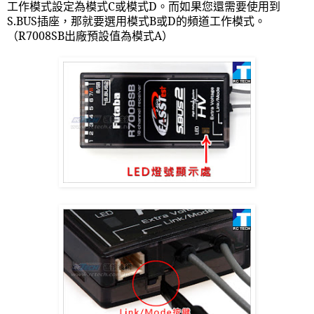
工作模式設定為模式
C
或模式
D
。而如果您還需要使用到
S.BUS
插座，那就要選用模式
B
或
D
的頻道工作模式。
（
R7008SB
出廠預設值為模式
A
）