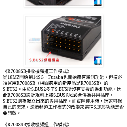
《
R7008SB
接收機頻道工作模式》
從
18MZ
開始到
14SG
，
Futaba
也開始擁有遙測功能，但這必
須運用
R7008SB
（相關適用的新產品是
R7003SB
）的
S.BUS2
。由於
S.BUS2
多了
S.BUS
所沒有支援的遙測功能，因
此
R7008SB
設計規劃上將
S.BUS
與
ch8
合併為共用插座，
S.BUS2
則為獨立出來的專用插座。而實際使用時，玩家可視
自己的需求，透過頻道工作模式的改變來選擇
S.BUS
功能是否
要開啟。
《
R7008SB
接收機頻道工作模式》