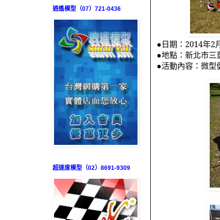
逍遙模型（07）721-0436
●日期：
2014
年
2
●地點：新北市三
●活動內容：微型
超速度模型（02）8691-9309