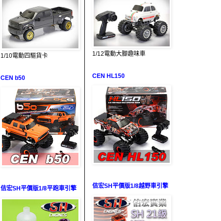
1/12電動大腳趣味車
1/10電動四驅貨卡
CEN HL150
CEN b50
佶宏SH平價版1/8越野車引擎
佶宏SH平價版1/8平跑車引擎