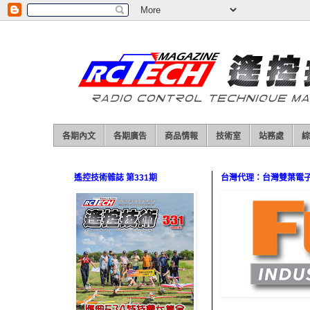
各期內文
各期廣告
商品情報
技術室
站務處
綜
遙控技術雜誌 第331期
台灣代理：台灣雙葉電子（0