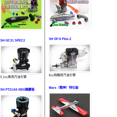
SH GF-6 Plus-2
SH GC31 SPEC2
6cc飛機用汽油引擎
5.1cc車用汽油引擎
Mars（戰神）特仕版
SH PT21A0-XBG國慶版