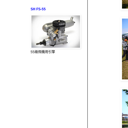
SH FS-55
55級飛機用引擎