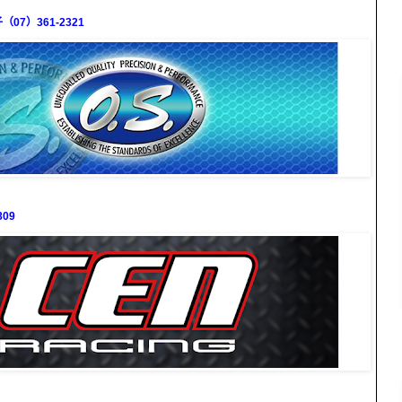
7）361-2321
09