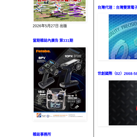
台灣代理：台灣雙葉電子（0
2026年5月27日 出版
當期雜誌內廣告 第331期
世創國際（02）2668-58
雜誌事務所