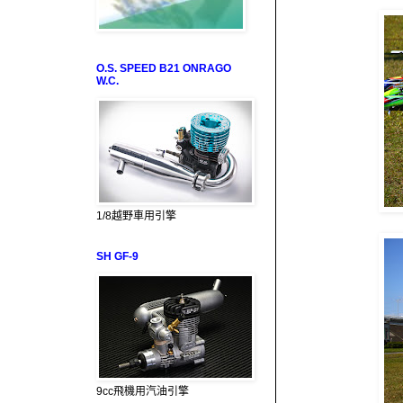
O.S. SPEED B21 ONRAGO
W.C.
1/8越野車用引擎
SH GF-9
9cc飛機用汽油引擎