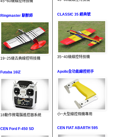
45~60級線控特技機
CLASSIC 35 經典號
Ringmaster 馴獸師
35~40級線控特技機
19~25級古典線控特技機
Apollo全功能線控把手
Futaba 16IZ
小~大型線控飛機專用
18動作微電腦遙控器系統
CEN FIAT ABARTH 595
CEN Ford F-450 SD