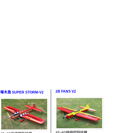
2B FANS V2
啄木鳥 SUPER STORM-V2
45~60級線控特技機