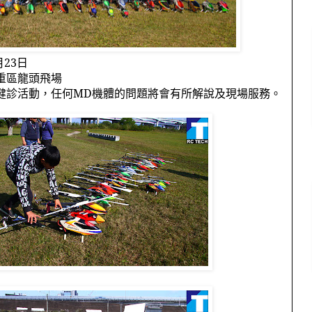
月
23
日
重區龍頭飛場
健診活動，任何
MD
機體的問題將會有所解說及現場服務。