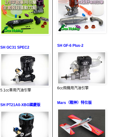
SH GF-6 Plus-2
SH GC31 SPEC2
6cc飛機用汽油引擎
5.1cc車用汽油引擎
Mars（戰神）特仕版
SH PT21A0-XBG國慶版