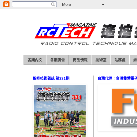
各期內文
各期廣告
商品情報
技術室
站務處
綜
遙控技術雜誌 第331期
台灣代理：台灣雙葉電子（0