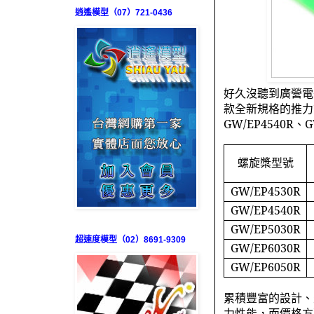
逍遙模型（07）721-0436
好久沒聽到廣營電
款全新規格的推力
GW/EP4540R
、
G
螺旋槳型號
GW/EP4530R
GW/EP4540R
GW/EP5030R
超速度模型（02）8691-9309
GW/EP6030R
GW/EP6050R
累積豐富的設計、
力性能，而價格方