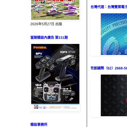
台灣代理：台灣雙葉電子（0
2026年5月27日 出版
當期雜誌內廣告 第331期
世創國際（02）2668-58
雜誌事務所