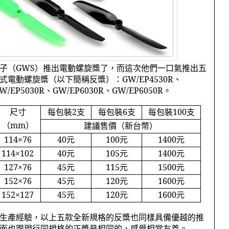
子（
GWS
）推出電動螺旋槳了，而這次他們一口氣推出五
式電動螺旋槳（以下簡稱反槳）：
GW/EP4530R
、
W/EP5030R
、
GW/EP6030R
、
GW/EP6050R
。
尺寸
每包裝
2
支
每包裝
6
支
每包裝
100
支
（
mm
）
建議售價（新台幣）
114
×
76
40
元
100
元
1400
元
114
×
102
40
元
105
元
1400
元
127
×
76
45
元
115
元
1500
元
152
×
76
45
元
120
元
1600
元
152
×
127
45
元
120
元
1600
元
生產經驗，以上五款全新規格的反槳也同樣具備優越的推
面也跟現行同規格的正槳是相同的，感覺相當友善。