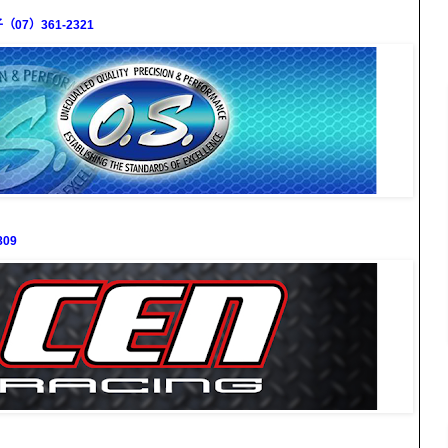
7）361-2321
09