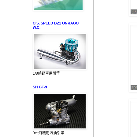
O.S. SPEED B21 ONRAGO
W.C.
1/8越野車用引擎
SH GF-9
9cc飛機用汽油引擎