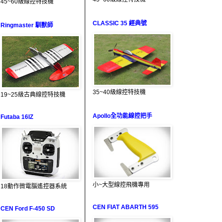
45~60級線控特技機
CLASSIC 35 經典號
Ringmaster 馴獸師
35~40級線控特技機
19~25級古典線控特技機
Apollo全功能線控把手
Futaba 16IZ
小~大型線控飛機專用
18動作微電腦遙控器系統
CEN FIAT ABARTH 595
CEN Ford F-450 SD