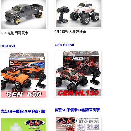
1/12電動大腳趣味車
1/10電動四驅貨卡
CEN HL150
CEN b50
佶宏SH平價版1/8越野車引擎
佶宏SH平價版1/8平跑車引擎