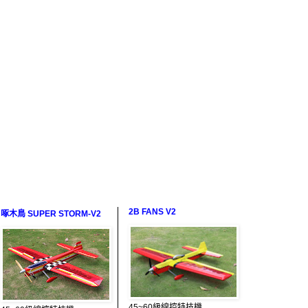
2B FANS V2
啄木鳥 SUPER STORM-V2
45~60級線控特技機