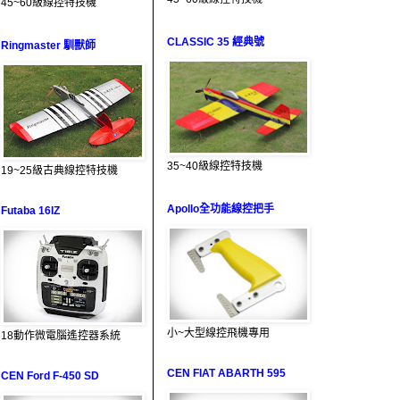
45~60級線控特技機
CLASSIC 35 經典號
Ringmaster 馴獸師
35~40級線控特技機
19~25級古典線控特技機
Apollo全功能線控把手
Futaba 16IZ
小~大型線控飛機專用
18動作微電腦遙控器系統
CEN FIAT ABARTH 595
CEN Ford F-450 SD