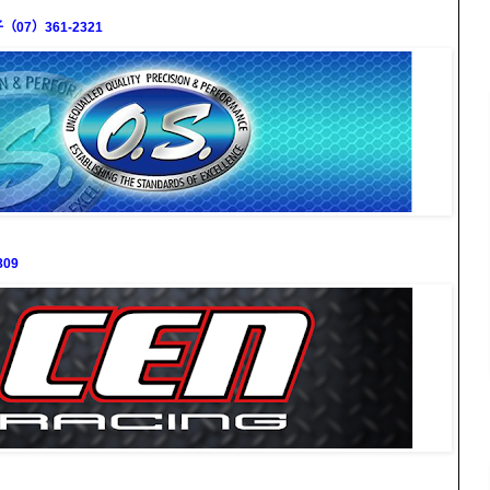
7）361-2321
09