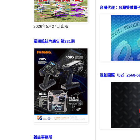
台灣代理：台灣雙葉電子（0
2026年5月27日 出版
當期雜誌內廣告 第331期
世創國際（02）2668-58
雜誌事務所