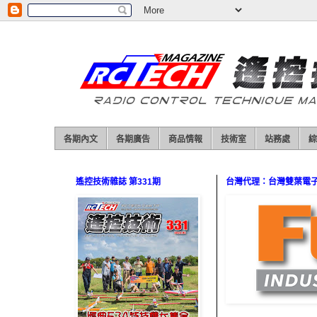
各期內文
各期廣告
商品情報
技術室
站務處
綜
遙控技術雜誌 第331期
台灣代理：台灣雙葉電子（0