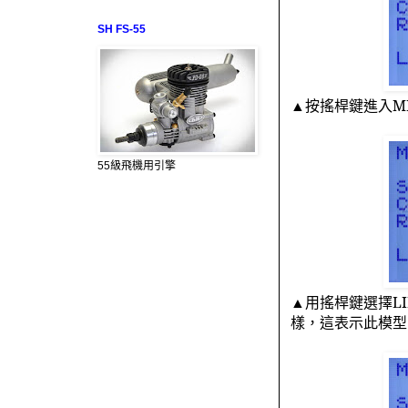
SH FS-55
▲按搖桿鍵進入
M
55級飛機用引擎
▲用搖桿鍵選擇
L
樣，這表示此模型