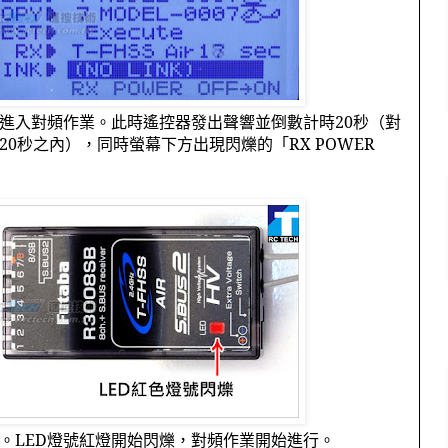
進入對頻作業。此時遙控器發出聲響並倒數計時
20
秒（對
20
秒之內），同時螢幕下方出現閃爍的「
RX POWER
。
。
LED
燈號紅燈開始閃爍，對頻作業開始進行。