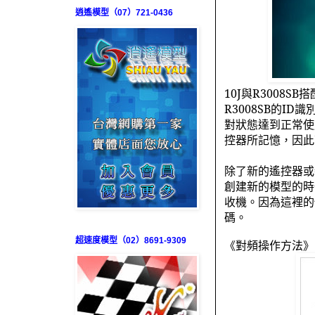
逍遙模型（07）721-0436
10J
與
R3008SB
搭
R3008SB
的
ID
識
對狀態達到正常使
控器所記憶，因此
除了新的遙控器或
創建新的模型的時
收機。因為這裡的
碼。
超速度模型（02）8691-9309
《對頻操作方法》