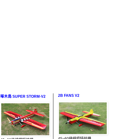
2B FANS V2
啄木鳥 SUPER STORM-V2
45~60級線控特技機