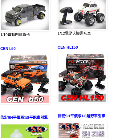
1/12電動大腳趣味車
1/10電動四驅貨卡
CEN HL150
CEN b50
佶宏SH平價版1/8越野車引擎
佶宏SH平價版1/8平跑車引擎