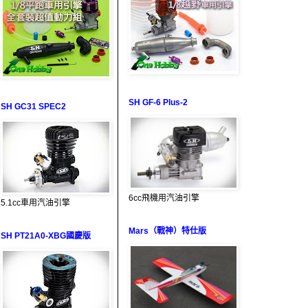
SH GF-6 Plus-2
SH GC31 SPEC2
6cc飛機用汽油引擎
5.1cc車用汽油引擎
Mars（戰神）特仕版
SH PT21A0-XBG國慶版