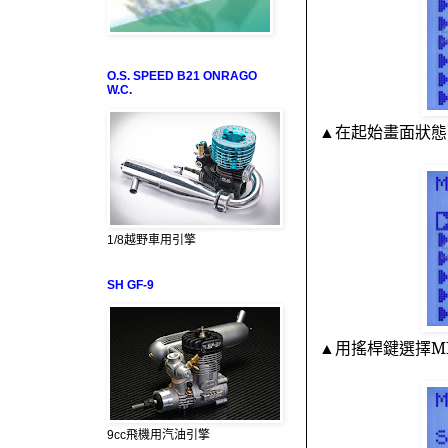
O.S. SPEED B21 ONRAGO
W.C.
▲在起始畫面狀態
1/8越野車用引擎
SH GF-9
▲用搖桿鍵選擇
M
9cc飛機用汽油引擎