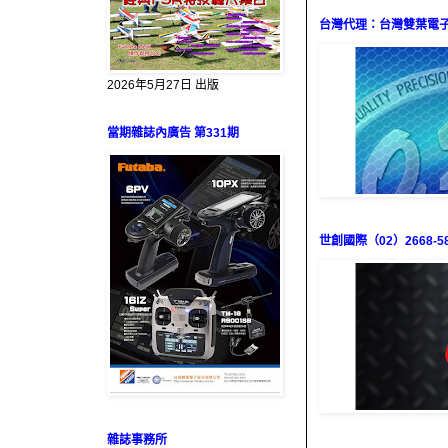
台灣代理：台灣雙葉電子（0
2026年5月27日 出版
當期雜誌內廣告 第331期
世創國際（02）2668-58
雜誌事務所