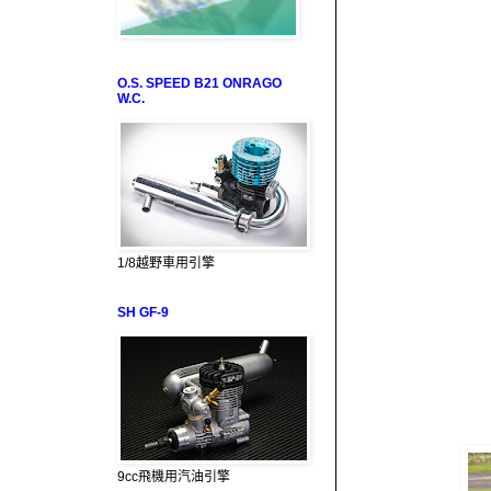
O.S. SPEED B21 ONRAGO
W.C.
1/8越野車用引擎
SH GF-9
9cc飛機用汽油引擎