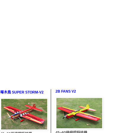
2B FANS V2
啄木鳥 SUPER STORM-V2
45~60級線控特技機