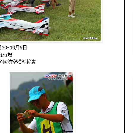
月
30~10
月
9
日
飛行場
民國航空模型協會