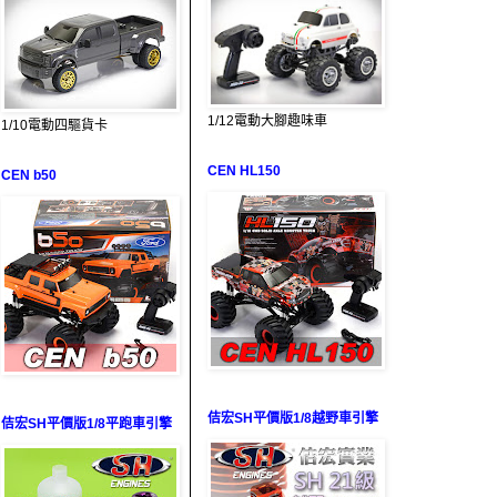
1/12電動大腳趣味車
1/10電動四驅貨卡
CEN HL150
CEN b50
佶宏SH平價版1/8越野車引擎
佶宏SH平價版1/8平跑車引擎