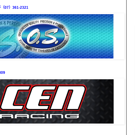
7）361-2321
09