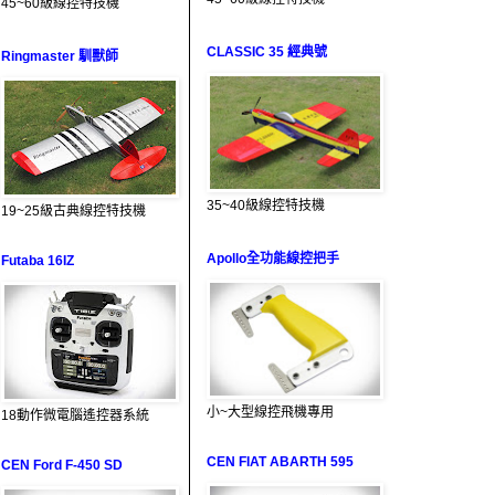
45~60級線控特技機
CLASSIC 35 經典號
Ringmaster 馴獸師
35~40級線控特技機
19~25級古典線控特技機
Apollo全功能線控把手
Futaba 16IZ
小~大型線控飛機專用
18動作微電腦遙控器系統
CEN FIAT ABARTH 595
CEN Ford F-450 SD