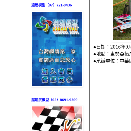
逍遙模型（07）721-0436
●日期：
2016
年
9
●地點：東勢亞拓
●承辦單位：中華
超速度模型（02）8691-9309