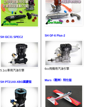
SH GF-6 Plus-2
SH GC31 SPEC2
6cc飛機用汽油引擎
5.1cc車用汽油引擎
Mars（戰神）特仕版
SH PT21A0-XBG國慶版