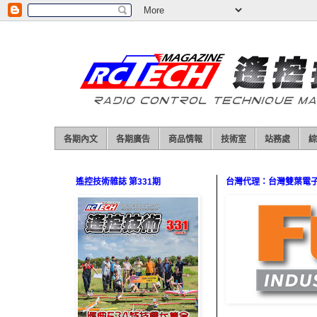
各期內文
各期廣告
商品情報
技術室
站務處
綜
遙控技術雜誌 第331期
台灣代理：台灣雙葉電子（0