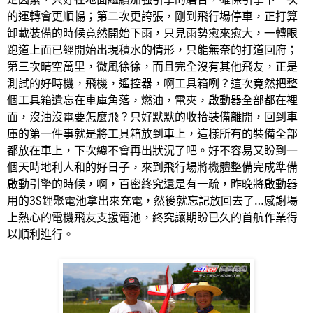
的運轉會更順暢；第二次更誇張，剛到飛行場停車，正打算
卸載裝備的時候竟然開始下雨，只見雨勢愈來愈大，一轉眼
跑道上面已經開始出現積水的情形，只能無奈的打道回府；
第三次晴空萬里，微風徐徐，而且完全沒有其他飛友，正是
測試的好時機，飛機，遙控器，啊工具箱咧？這次竟然把整
個工具箱遺忘在車庫角落，燃油，電夾，啟動器全部都在裡
面，沒油沒電要怎麼飛？只好默默的收拾裝備離開，回到車
庫的第一件事就是將工具箱放到車上，這樣所有的裝備全部
都放在車上，下次總不會再出狀況了吧。好不容易又盼到一
個天時地利人和的好日子，來到飛行場將機體整備完成準備
啟動引擎的時候，啊，百密終究還是有一疏，昨晚將啟動器
用的
3S
鋰聚電池拿出來充電，然後就忘記放回去了
…
感謝場
上熱心的電機飛友支援電池，終究讓期盼已久的首航作業得
以順利進行。