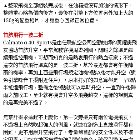
▲整架飛機全部組裝完成後，在油箱還沒有加油的情形下，
整體重心略為偏向後方，最後在引擎下方位置另外加上大約
150g
的配重鉛片，才讓重心回歸正常位置。
首航飛行一波三折
Calmato
α
40 Sports
是由任職航空公司空勤機師的黃耀庚飛
友協助首航升空，平常駕駛客機周遊列國，閒暇之餘還是繼
續飛遙控飛機，可想而知真的是熱衷飛行的熱血玩家；不過
這次的首航飛行還真的是一波三折，基於最近都會有午後陣
雨的機率，再加上西盛飛行場規定油機
9
點以後才能升空（避
免引擎噪音干擾附近住戶），原本打好的如意算盤是一早
8
點
半抵達飛行場，整備之後
9
點就可以準時升空，一直到午後陣
雨之前收工，至少就有機會升空多飛幾趟次，這樣的規劃真
的是再完美不過了。
無奈計畫永遠趕不上變化，第一次旁邊只有兩位電機飛友，
不過場上竟然吹起強大的側風，就連在跑道上直線滑行都有
困難，更不用說升空飛行了，考量到首航的安全性以及不確
定因素，只好在地面繼續加強引擎的磨合，確保引擎下一次