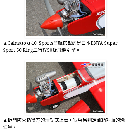
▲
Calmato
α
40 Sports
首航搭載的是日本
ENYA Super
Sport 50 Ring
二行程
50
級飛機引擎。
▲拆開防火牆後方的活動式上蓋，很容易判定油箱裡面的殘
油量。