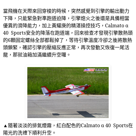
當飛機在天際來回穿梭的時候，突然感覺到引擎的輸出動力
下降，只能緊急對準跑道迫降，引擎熄火之後還是具備相當
優異的滑降能力，加上黃耀庚的精湛操控技巧，
Calmato
α
40 Sports
安全的降落在跑道端，回來檢查才發現引擎散熱頭
的
6
顆固定螺絲全部都鬆掉了，等待引擎溫度冷卻之後將散熱
頭鎖緊，確認引擎的壓縮反應正常，再次發動又恢復一尾活
龍，那就油箱加滿繼續升空囉。
▲隨著淡淡的排氣煙霧，紅白配色的
Calmato
α
40 Sports
在
陽光的洗禮下順利升空。