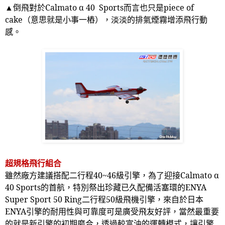
▲倒飛對於
Calmato
α
40 Sports
而言也只是
piece of
cake
（意思就是小事一樁），淡淡的排氣煙霧增添飛行動
感。
超規格飛行組合
雖然廠方建議搭配二行程
40~46
級引擎，為了迎接
Calmato
α
40 Sports
的首航，特別祭出珍藏已久配備活塞環的
ENYA
Super Sport 50 Ring
二行程
50
級飛機引擎，來自於日本
ENYA
引擎的耐用性與可靠度可是廣受飛友好評，當然最重要
的就是新引擎的初期磨合，透過較富油的運轉模式，讓引擎