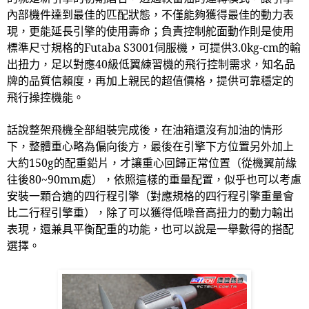
內部機件達到最佳的匹配狀態，不僅能夠獲得最佳的動力表
現，更能延長引擎的使用壽命；負責控制舵面動作則是使用
標準尺寸規格的
Futaba S3001
伺服機，可提供
3.0kg-cm
的輸
出扭力，足以對應
40
級低翼練習機的飛行控制需求，知名品
牌的品質信賴度，再加上親民的超值價格，提供可靠穩定的
飛行操控機能。
話說整架飛機全部組裝完成後，在油箱還沒有加油的情形
下，整體重心略為偏向後方，最後在引擎下方位置另外加上
大約
150g
的配重鉛片，才讓重心回歸正常位置（從機翼前緣
往後
80~90mm
處），依照這樣的重量配置，似乎也可以考慮
安裝一顆合適的四行程引擎（對應規格的四行程引擎重量會
比二行程引擎重），除了可以獲得低噪音高扭力的動力輸出
表現，還兼具平衡配重的功能，也可以說是一舉數得的搭配
選擇。