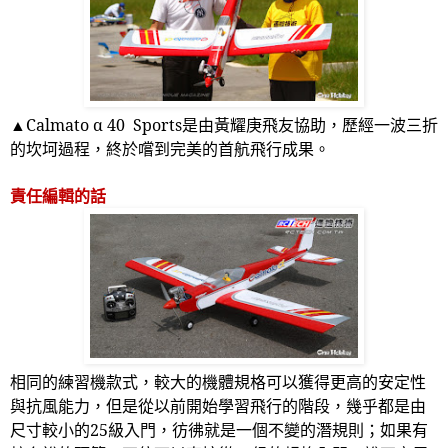
▲
Calmato
α
40 Sports
是由黃耀庚飛友協助，歷經一波三折
的坎坷過程，終於嚐到完美的首航飛行成果。
責任編輯的話
相同的練習機款式，較大的機體規格可以獲得更高的安定性
與抗風能力，但是從以前開始學習飛行的階段，幾乎都是由
尺寸較小的
25
級入門，彷彿就是一個不變的潛規則；如果有