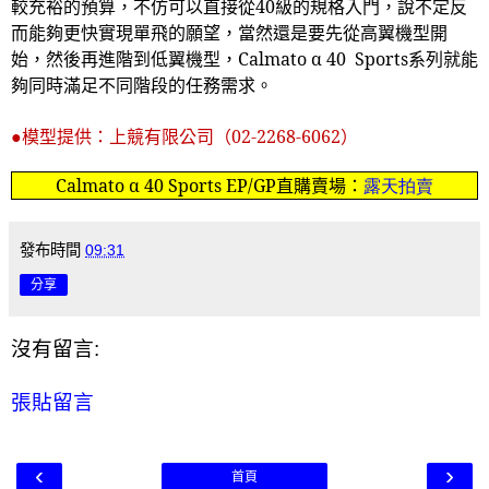
較充裕的預算，不仿可以直接從
40
級的規格入門，說不定反
而能夠更快實現單飛的願望，當然還是要先從高翼機型開
始，然後再進階到低翼機型，
Calmato
α
40 Sports
系列就能
夠同時滿足不同階段的任務需求。
●模型提供：上競有限公司（
02-2268-6062
）
Calmato α 40 Sports EP/GP
直購賣場：
露天拍賣
發布時間
09:31
分享
沒有留言:
張貼留言
‹
›
首頁