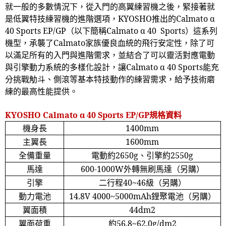
就一般的多數情況下，從入門的高翼練習機之後，緊接著就
是低翼特技練習機的進階選項，
KYOSHO
推出的
Calmato
α
40 Sports EP/GP
（以下簡稱
Calmato
α
40 Sports
）這系列
機型，承襲了
Calmato
家族優良血統的飛行安定性，除了可
以滿足所有的入門與進階需求，並結合了可以靈活對應電動
與引擎動力系統的多樣化設計，讓
Calmato
α
40 Sports
能充
分挑戰觔斗、側滾等基本特技動作的練習需求，給予技術磨
練的最高性能提供。
KYOSHO Calmato α 40 Sports EP/GP
規格資料
機身長
1400mm
主翼長
1600mm
全備重量
電動約
2650g
、引擎約
2550g
馬達
600-1000W
外轉無刷馬達（另購）
引擎
二行程
40~46
級（另購）
動力電池
14.8V 4000~5000mAh
鋰聚電池（另購）
翼面積
44dm2
翼面荷重
約
56.8~62.0g/dm2