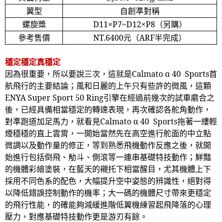
翼型
自創準對稱
螺旋槳
D11
×
P7~D12
×
P8
（另購）
參考售價
NT.6400
元（
ARF
半完成）
穩定穩定真穩定
因為很重要，所以要說三次，這就是
Calmato
α
40 Sports
首
航飛行的主要結論；風和日麗的上午只有些許的微風，這顆
ENYA Super Sport 50 Ring
引擎在經過前幾次的試車磨合之
後，已經具備相當穩定的轉速表現，再次確認各舵角動作，
對準跑道加足馬力，就看見
Calmato
α
40 Sports
拖著一縷輕
煙穩穩的直上雲霄，一開始當然先在高空進行舵面的中立點
微調以及動作量的修正，等到熟悉飛機動作反應之後，就開
始進行包括倒飛、觔斗、側滾等一連串基礎特技動作；鮮豔
的機體彩繪塗裝，在藍天的襯托下相當醒目，尤其機體上下
採用不同色系的配色，大幅提升空中姿態的辨識性，絕對得
以降低錯誤控制動作的機率；大一碼的機體尺寸帶來更穩定
的飛行性能，的確能夠減緩進階低翼機練習起飛降落的心理
壓力，對應基礎特技動作更是游刃有餘。