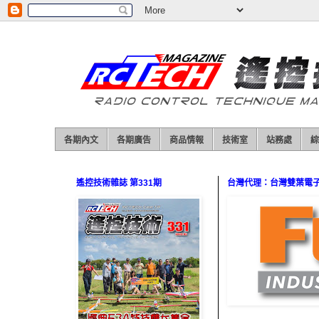
各期內文
各期廣告
商品情報
技術室
站務處
綜
遙控技術雜誌 第331期
台灣代理：台灣雙葉電子（0