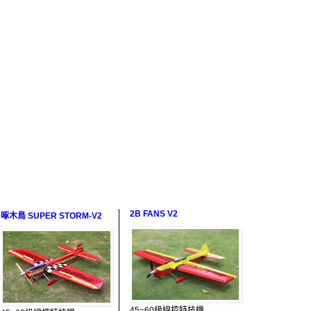
2B FANS V2
啄木鳥 SUPER STORM-V2
45~60級線控特技機