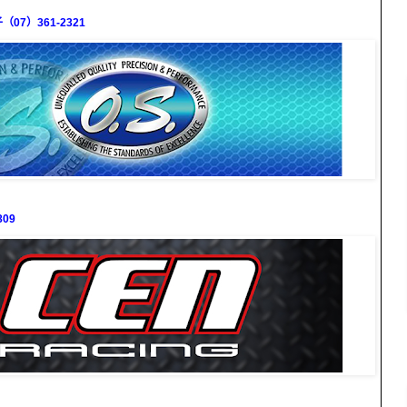
7）361-2321
09