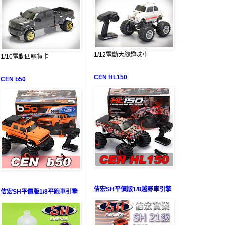
1/12電動大腳趣味車
1/10電動四驅貨卡
CEN HL150
CEN b50
佶宏SH平價版1/8越野車引擎
佶宏SH平價版1/8平跑車引擎