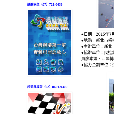
逍遙模型（07）721-0436
●日期：
2015
年
7
●地點：新北市板
●主辦單位：新北
●協辦單位：民進
員廖本煙、四驅博
●協力企劃單位：
超速度模型（02）8691-9309