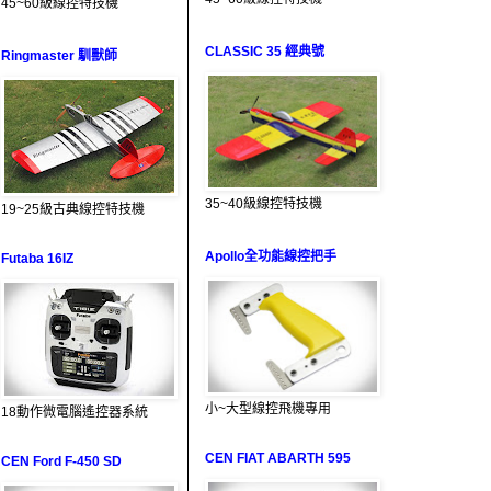
45~60級線控特技機
CLASSIC 35 經典號
Ringmaster 馴獸師
35~40級線控特技機
19~25級古典線控特技機
Apollo全功能線控把手
Futaba 16IZ
小~大型線控飛機專用
18動作微電腦遙控器系統
CEN FIAT ABARTH 595
CEN Ford F-450 SD