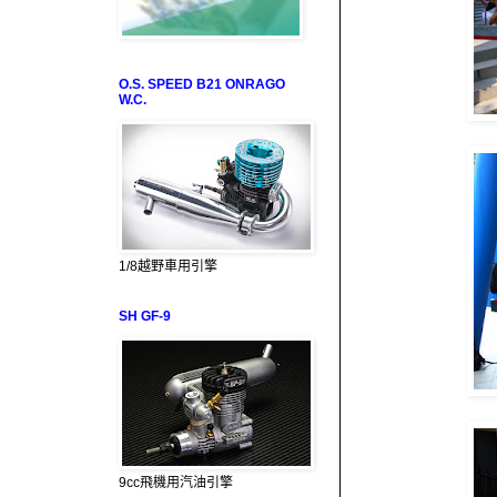
O.S. SPEED B21 ONRAGO
W.C.
1/8越野車用引擎
SH GF-9
9cc飛機用汽油引擎