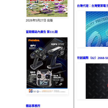
台灣代理：台灣雙葉電子（0
2026年5月27日 出版
當期雜誌內廣告 第331期
世創國際（02）2668-58
雜誌事務所