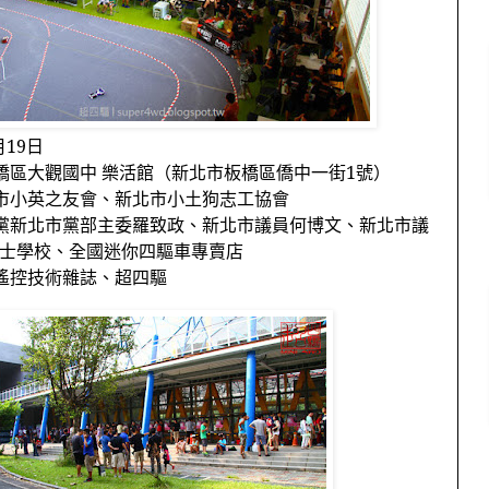
月
19
日
橋區大觀國中 樂活館（新北市板橋區僑中一街
1
號）
市小英之友會、新北市小土狗志工協會
黨新北市黨部主委羅致政、新北市議員何博文、新北市議
士學校、全國迷你四驅車專賣店
遙控技術雜誌、超四驅