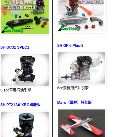
SH GF-6 Plus-2
SH GC31 SPEC2
6cc飛機用汽油引擎
5.1cc車用汽油引擎
Mars（戰神）特仕版
SH PT21A0-XBG國慶版