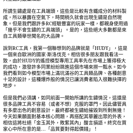
所謂生鏽處是在工具端頭，這些是比較有含鐵成分的材料製
成，所以暴露在空氣下，時間稍久就會出現生鏽是自然現
象。但是我們跟許多
RC
經驗豐富的玩家一樣，都親身使用過
「幾乎不會生鏽的工具端頭」。是的，這些絕大多數都是來
自工具類舉世聞名的大品牌。
說到
RC
工具，我第一個聯想到的品牌就是「
HUDY
」，這是
一個來自歐洲的國家
-
斯洛伐克。相信很多朋友跟我看法一
致，由於
HUDY
的遙控模型專用工具率先在市場上獲得極大
的成功，激發許多同業紛紛跳進這個市場來撈一瓢水。如今
我們看到如今模型市場上滿坑滿谷的工具類品牌、各種創意
十足的設計，這種爆炸般的情況已讓消費者陷入很難抉擇的
地步。
但是我們必須講，如同前面一開始所講的生鏽情況，這還是
很多品牌工具不容易（或者不想）克服的罩門。因此儘管具
有多麼出色的創意設計，最終都被生鏽給摧毀到所剩無幾！
今天如果願面對基本核心問題，再搭配其華麗出眾的外表，
相信這將杜絕「金玉其外，敗絮其內」酸言損語。終究在買
家心中所在意的是
…「
品質要對得起價錢」！