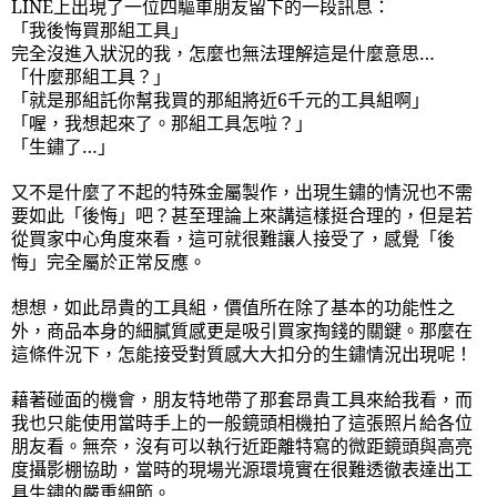
LINE
上出現了一位四驅車朋友留下的一段訊息：
「我後悔買那組工具」
完全沒進入狀況的我，怎麼也無法理解這是什麼意思…
「什麼那組工具？」
「就是那組託你幫我買的那組將近6千元的工具組啊」
「喔，我想起來了。那組工具怎啦？」
「生鏽了…」
又不是什麼了不起的特殊金屬製作，出現生鏽的情況也不需
要如此「後悔」吧？甚至理論上來講這樣挺合理的，但是若
從買家中心角度來看，這可就很難讓人接受了，感覺「後
悔」完全屬於正常反應。
想想，如此昂貴的工具組，價值所在除了基本的功能性之
外，商品本身的細膩質感更是吸引買家掏錢的關鍵。那麼在
這條件況下，怎能接受對質感大大扣分的生鏽情況出現呢！
藉著碰面的機會，朋友特地帶了那套昂貴工具來給我看，而
我也只能使用當時手上的一般鏡頭相機拍了這張照片給各位
朋友看。無奈，沒有可以執行近距離特寫的微距鏡頭與高亮
度攝影棚協助，當時的現場光源環境實在很難透徹表達出工
具生鏽的嚴重細節。