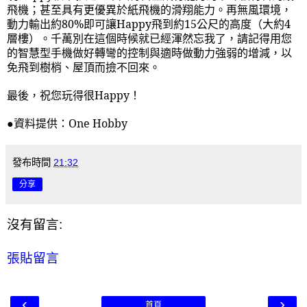
飛機；甚至具有更優異於紙飛機的滑翔能力。再無風環境，
動力輸出約
80%
即可讓
Happy
飛到約
15
公尺的高度（大約
4
層樓）。千萬別在這個時候就已經渾然忘我了，請記得用您
的智慧型手機做好轉彎的控制與適時做動力強弱的增減，以
免飛到樹梢、屋頂而撿不回來。
最後，祝您玩得很
Happy
！
●資料提供：One Hobby
發布時間
21:32
分享
沒有留言:
張貼留言
‹
›
首頁