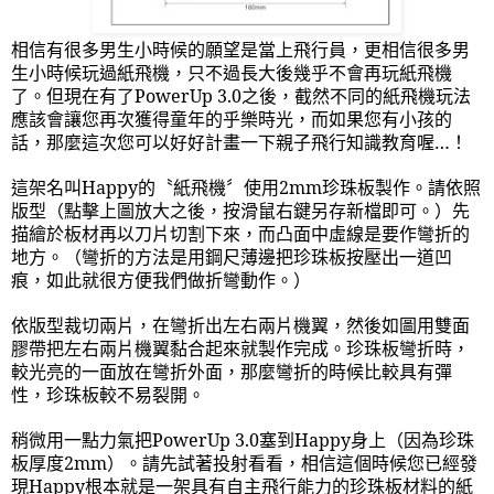
相信有很多男生小時候的願望是當上飛行員，更相信很多男
生小時候玩過紙飛機，只不過長大後幾乎不會再玩紙飛機
了。但現在有了
PowerUp 3.0
之後，截然不同的紙飛機玩法
應該會讓您再次獲得童年的乎樂時光，而如果您有小孩的
話，那麼這次您可以好好計畫一下親子飛行知識教育喔…！
這架名叫
Happy
的〝紙飛機〞使用
2mm
珍珠板製作。請依照
版型（點擊上圖放大之後，按滑鼠右鍵另存新檔即可。）先
描繪於板材再以刀片切割下來，而凸面中虛線是要作彎折的
地方。（彎折的方法是用鋼尺薄邊把珍珠板按壓出一道凹
痕，如此就很方便我們做折彎動作。）
依版型裁切兩片，在彎折出左右兩片機翼，然後如圖用雙面
膠帶把左右兩片機翼黏合起來就製作完成。珍珠板彎折時，
較光亮的一面放在彎折外面，那麼彎折的時候比較具有彈
性，珍珠板較不易裂開。
稍微用一點力氣把
PowerUp 3.0
塞到
Happy
身上（因為珍珠
板厚度
2mm
）。請先試著投射看看，相信這個時候您已經發
現
Happy
根本就是一架具有自主飛行能力的珍珠板材料的紙