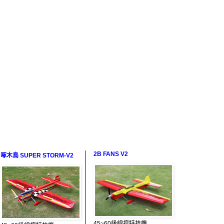
2B FANS V2
啄木鳥 SUPER STORM-V2
45~60級線控特技機