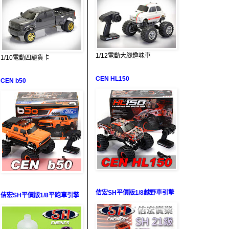
1/12電動大腳趣味車
1/10電動四驅貨卡
CEN HL150
CEN b50
佶宏SH平價版1/8越野車引擎
佶宏SH平價版1/8平跑車引擎