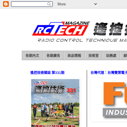
各期內文
各期廣告
商品情報
技術室
站務處
綜
遙控技術雜誌 第331期
台灣代理：台灣雙葉電子（0