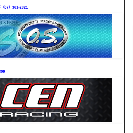
7）361-2321
09