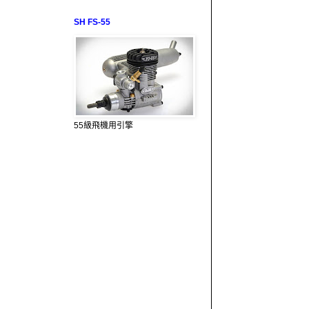
SH FS-55
55級飛機用引擎