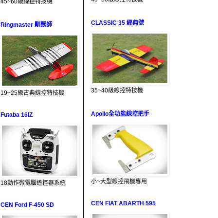
45~60級線控特技機
CLASSIC 35 經典號
Ringmaster 馴獸師
35~40級線控特技機
19~25級古典線控特技機
Apollo全功能線控把手
Futaba 16IZ
小~大型線控飛機專用
18動作微電腦遙控器系統
CEN FIAT ABARTH 595
CEN Ford F-450 SD