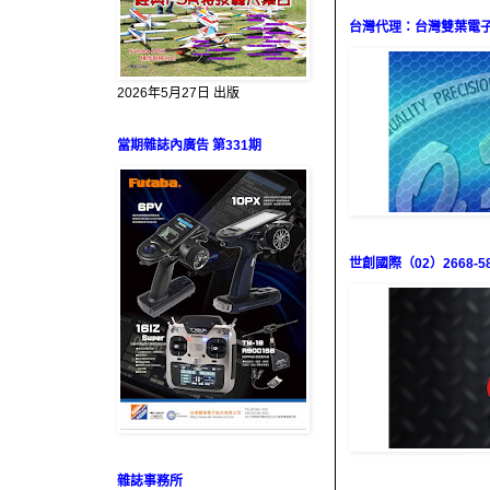
台灣代理：台灣雙葉電子（0
2026年5月27日 出版
當期雜誌內廣告 第331期
世創國際（02）2668-58
雜誌事務所