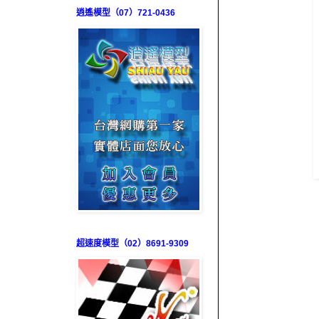
逍遙模型（07）721-0436
超速度模型（02）8691-9309