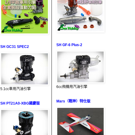
SH GF-6 Plus-2
SH GC31 SPEC2
6cc飛機用汽油引擎
5.1cc車用汽油引擎
Mars（戰神）特仕版
SH PT21A0-XBG國慶版