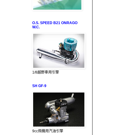
O.S. SPEED B21 ONRAGO
W.C.
1/8越野車用引擎
SH GF-9
9cc飛機用汽油引擎