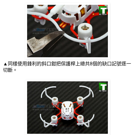
▲同樣使用鋒利的斜口鉗把保護桿上總共
8
個的缺口記號逐一
切斷。