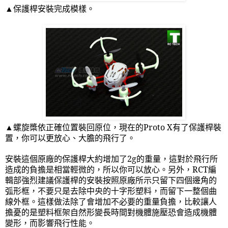
▲保護桿安裝完成模樣。
▲螺旋槳依正確位置裝回原位，現在的
Proto X
有了保護桿裝
置，你可以更放心、大膽的飛行了。
安裝這個原廠的保護桿大約增加了
2g
的重量，這對於飛行所
造成的負擔是相當輕微的，所以你可以放心。另外，
RCT
編
輯部強烈建議保護桿的安裝按照原廠所示只留下四個邊角的
弧形框，不要只是去除中央的十字形塑料，而留下一整個曲
線外框。這樣做法除了會增加不必要的重量負擔，比較讓人
擔憂的是塑料框架自然形變長時間對機體施壓恐會造成機體
變形，而影響飛行性能。