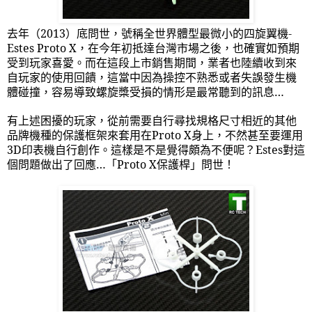
去年（
2013
）底問世，號稱全世界體型最微小的四旋翼機
-
Estes Proto X
，在今年初抵達台灣市場之後，也確實如預期
受到玩家喜愛。而在這段上市銷售期間，業者也陸續收到來
自玩家的使用回饋，這當中因為操控不熟悉或者失誤發生機
體碰撞，容易導致螺旋槳受損的情形是最常聽到的訊息…
有上述困擾的玩家，從前需要自行尋找規格尺寸相近的其他
品牌機種的保護框架來套用在
Proto X
身上，不然甚至要運用
3D
印表機自行創作。這樣是不是覺得頗為不便呢？
Estes
對這
個問題做出了回應…「
Proto X
保護桿」問世！