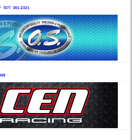
7）361-2321
09