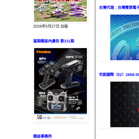
台灣代理：台灣雙葉電子（0
2026年5月27日 出版
當期雜誌內廣告 第331期
世創國際（02）2668-58
雜誌事務所