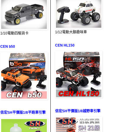
1/12電動大腳趣味車
1/10電動四驅貨卡
CEN HL150
CEN b50
佶宏SH平價版1/8越野車引擎
佶宏SH平價版1/8平跑車引擎