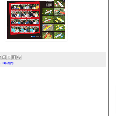
息
,
雜誌報導