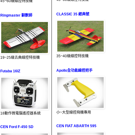
45~60級線控特技機
CLASSIC 35 經典號
Ringmaster 馴獸師
35~40級線控特技機
19~25級古典線控特技機
Apollo全功能線控把手
Futaba 16IZ
小~大型線控飛機專用
18動作微電腦遙控器系統
CEN FIAT ABARTH 595
CEN Ford F-450 SD