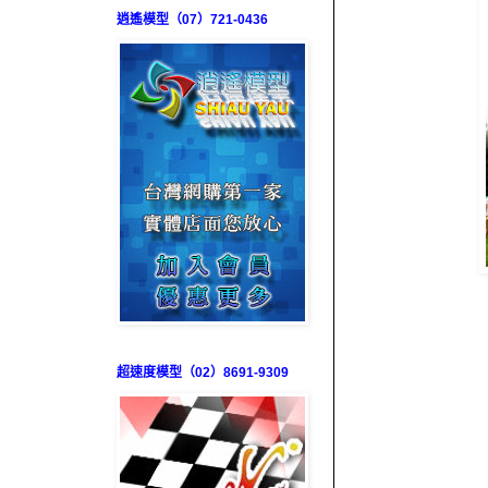
逍遙模型（07）721-0436
超速度模型（02）8691-9309