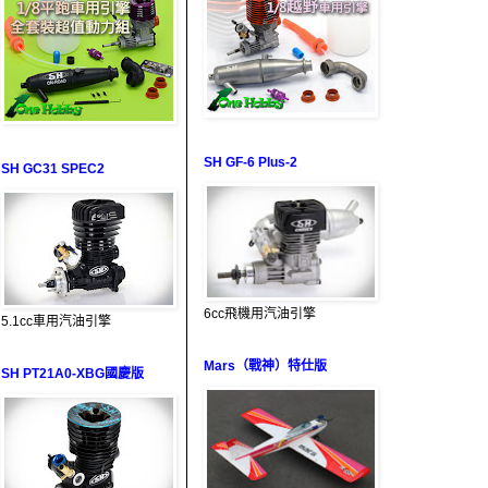
SH GF-6 Plus-2
SH GC31 SPEC2
6cc飛機用汽油引擎
5.1cc車用汽油引擎
Mars（戰神）特仕版
SH PT21A0-XBG國慶版