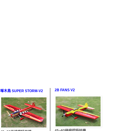
2B FANS V2
啄木鳥 SUPER STORM-V2
45~60級線控特技機