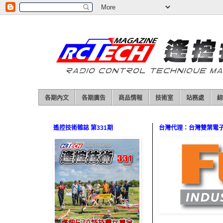
各期內文
各期廣告
商品情報
技術室
站務處
綜
遙控技術雜誌 第331期
台灣代理：台灣雙葉電子（0