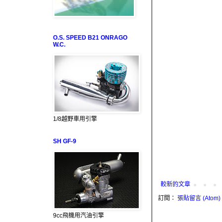
O.S. SPEED B21 ONRAGO
W.C.
1/8越野車用引擎
SH GF-9
較新的文章
訂閱：
張貼留言 (Atom)
9cc飛機用汽油引擎