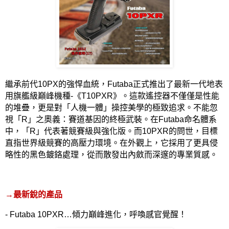
繼承前代
10PX
的強悍血統，
Futaba
正式推出了最新一代地表
用旗艦級巔峰機種
-
《
T10PXR
》。這款遙控器不僅僅是性能
的堆疊，更是對「人機一體」操控美學的極致追求。不能忽
視「
R
」之奧義：賽道基因的終極武裝。在
Futaba
命名體系
中，「
R
」代表著競賽級與強化版。而
10PXR
的問世，目標
直指世界級競賽的高壓力環境。在外觀上，它採用了更具侵
略性的黑色鍍鉻處理，從而散發出內斂而深邃的專業質感。
→
最新銳的產品
- Futaba 10PXR…
傾力巔峰進化，呼喚感官覺醒！