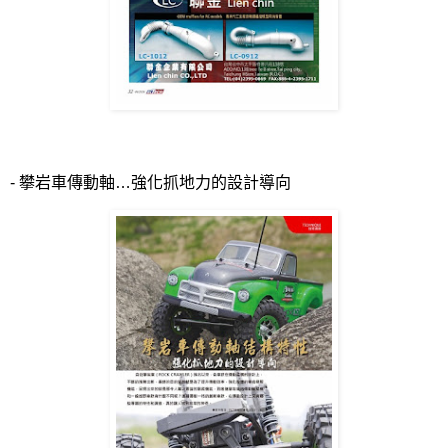
-
攀岩車傳動軸…強化抓地力的設計導向