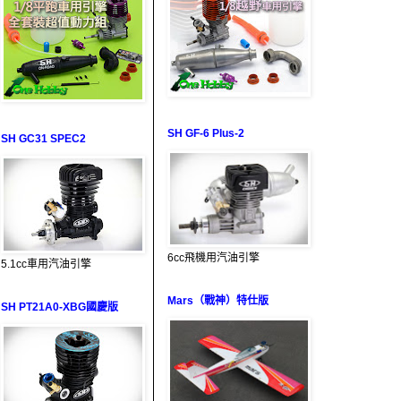
SH GF-6 Plus-2
SH GC31 SPEC2
6cc飛機用汽油引擎
5.1cc車用汽油引擎
Mars（戰神）特仕版
SH PT21A0-XBG國慶版