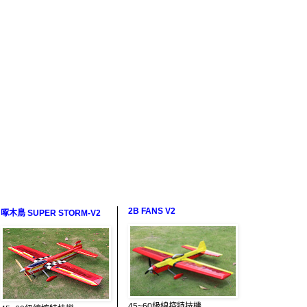
2B FANS V2
啄木鳥 SUPER STORM-V2
45~60級線控特技機