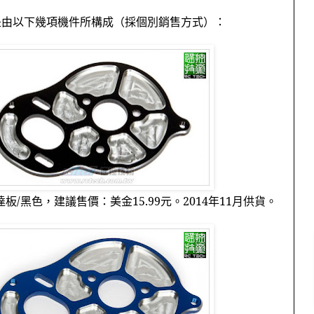
是由以下幾項機件所構成（採個別銷售方式）：
達板
/
黑色，建議售價：美金
15.99
元。
2014
年
11
月供貨。