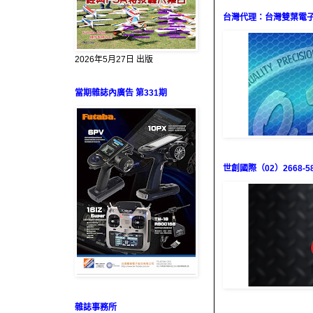
台灣代理：台灣雙葉電子（0
2026年5月27日 出版
當期雜誌內廣告 第331期
世創國際（02）2668-58
雜誌事務所