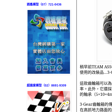
逍遙模型（07）721-0436
稍早前
TEAM ASS
使用的改裝品…
3-
這款齒輪箱可以為
超速度模型（02）8691-9309
率。此外，它還採
的軸承（
5
×
10
×
4
3-Gear
齒輪箱的
在高抓地力路面的