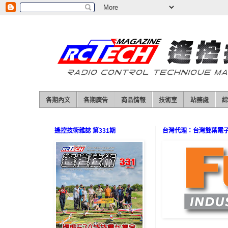
各期內文
各期廣告
商品情報
技術室
站務處
綜
遙控技術雜誌 第331期
台灣代理：台灣雙葉電子（0