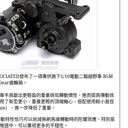
OCIATED
發布了一項專供旗下
1/10
電動二驅越野車
-B5M
Gear
齒輪箱。
車手貢獻出更輕盈的重量與低轉動慣性，進而提高傳動效
用了新型更小、重量更輕的頂端軸心，搭配使用較小直徑
mm
），進一步降低了重量。
傳動特性恰巧可以削減無刷馬達轉動時的陀螺效應，特別是
彎道中，可以獲得更多的平穩性。