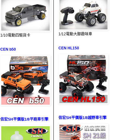
1/12電動大腳趣味車
1/10電動四驅貨卡
CEN HL150
CEN b50
佶宏SH平價版1/8越野車引擎
佶宏SH平價版1/8平跑車引擎