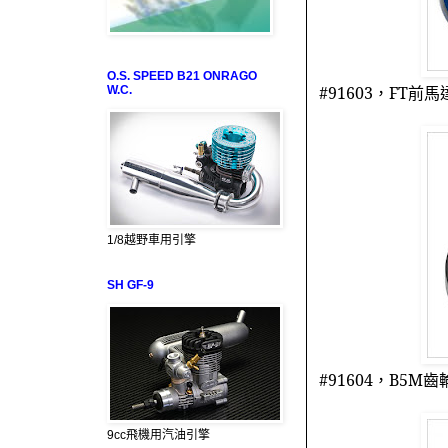
O.S. SPEED B21 ONRAGO
#91603
，
FT
前馬
W.C.
1/8越野車用引擎
SH GF-9
#91604
，
B5M
齒
9cc飛機用汽油引擎