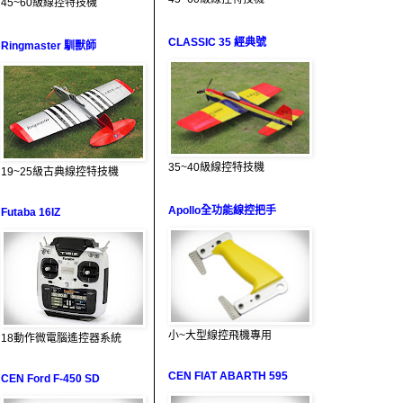
45~60級線控特技機
CLASSIC 35 經典號
Ringmaster 馴獸師
35~40級線控特技機
19~25級古典線控特技機
Apollo全功能線控把手
Futaba 16IZ
小~大型線控飛機專用
18動作微電腦遙控器系統
CEN FIAT ABARTH 595
CEN Ford F-450 SD