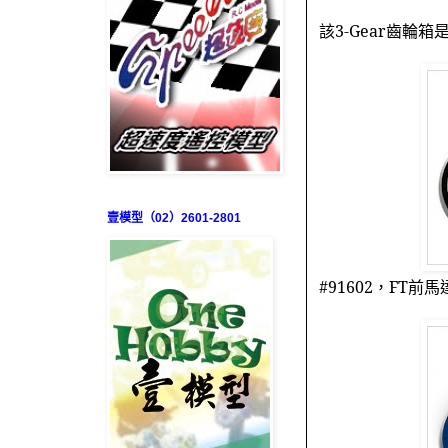
該
3-Gear
齒輪箱
壹模型（02）2601-2801
#91602
，
FT
前馬