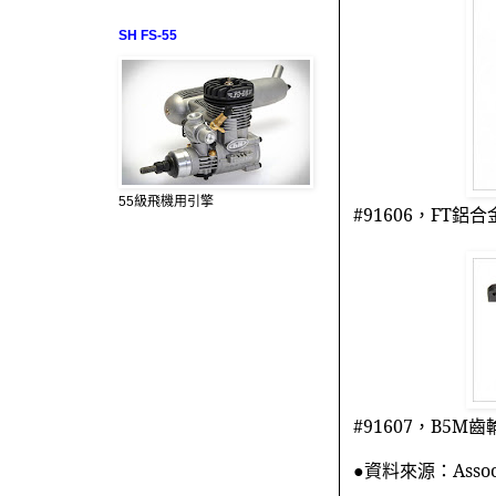
SH FS-55
55級飛機用引擎
#91606
，
FT
鋁合
#91607
，
B5M
齒
●資料來源：
Assoc