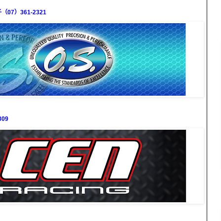
7）361-2321
09