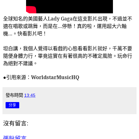
全球知名的美國藝人
Lady Gaga
在這支影片出現，不過並不
適在唱歌或跳舞，而是在…停懸！真的啦，運用超大六軸
機…。快看影片吧！
坦白講，我個人覺得以看戲的心態看看影片就好，千萬不要
隨便身體力行，畢竟這實在有著很高的不確定風險。玩命行
為絕對不建議。
●引用來源：
WorldstarMusicHQ
發布時間
13:45
分享
沒有留言:
張貼留言