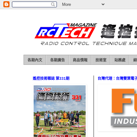
各期內文
各期廣告
商品情報
技術室
站務處
綜
遙控技術雜誌 第331期
台灣代理：台灣雙葉電子（0