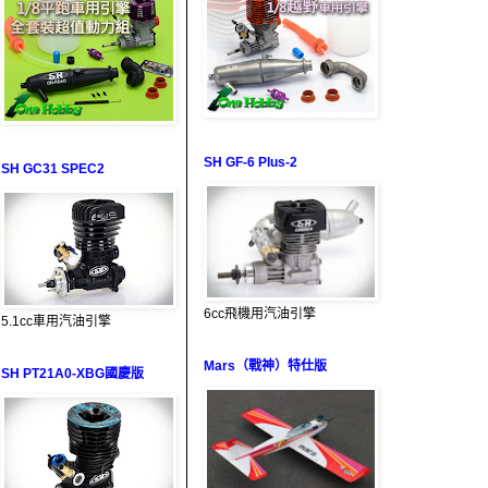
SH GF-6 Plus-2
SH GC31 SPEC2
6cc飛機用汽油引擎
5.1cc車用汽油引擎
Mars（戰神）特仕版
SH PT21A0-XBG國慶版