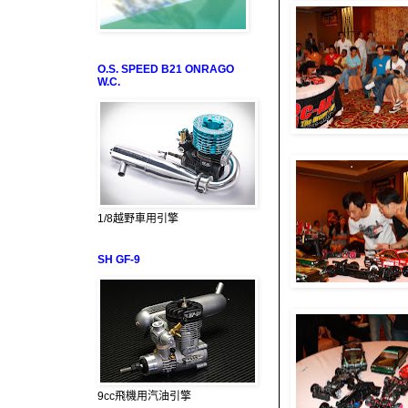
O.S. SPEED B21 ONRAGO
W.C.
1/8越野車用引擎
SH GF-9
9cc飛機用汽油引擎