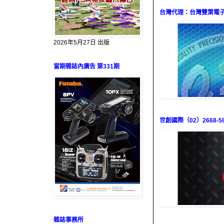
台灣代理：台灣雙葉電子（0
2026年5月27日 出版
當期雜誌內廣告 第331期
世創國際（02）2668-58
雜誌事務所