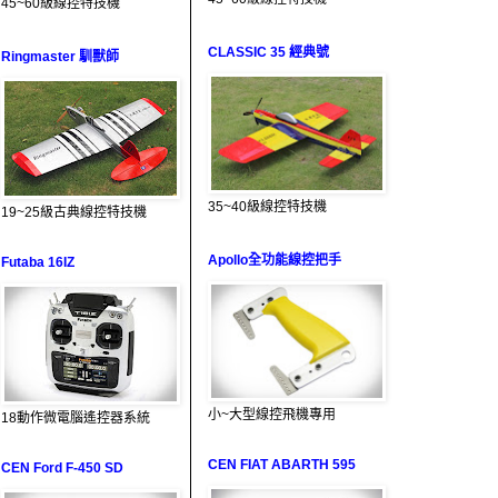
45~60級線控特技機
CLASSIC 35 經典號
Ringmaster 馴獸師
35~40級線控特技機
19~25級古典線控特技機
Apollo全功能線控把手
Futaba 16IZ
小~大型線控飛機專用
18動作微電腦遙控器系統
CEN FIAT ABARTH 595
CEN Ford F-450 SD