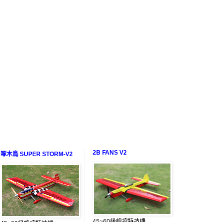
2B FANS V2
啄木鳥 SUPER STORM-V2
45~60級線控特技機