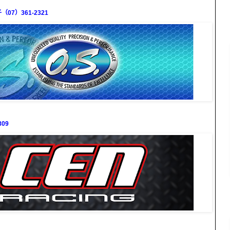
7）361-2321
09