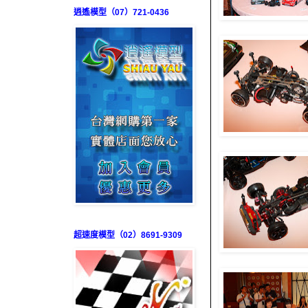
逍遙模型（07）721-0436
超速度模型（02）8691-9309