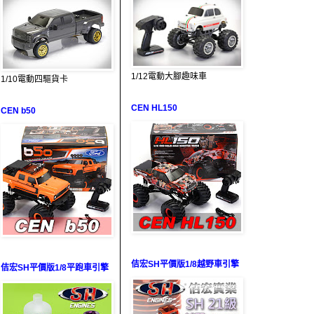
1/12電動大腳趣味車
1/10電動四驅貨卡
CEN HL150
CEN b50
佶宏SH平價版1/8越野車引擎
佶宏SH平價版1/8平跑車引擎