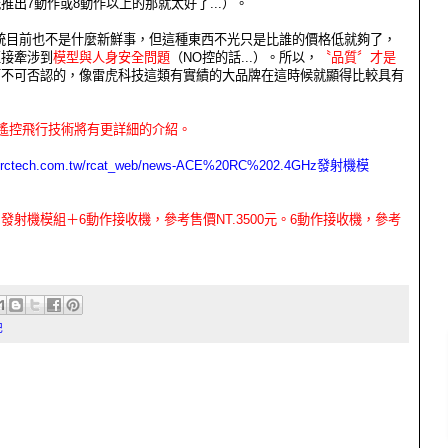
推出7動作或8動作以上的那就太好了...）。
組系統目前也不是什麼新鮮事，但這種東西不光只是比誰的價格低就夠了，
直接牽涉到
模型與人身安全問題
（NO控的話...）。所以，
〝品質〞才是
而不可否認的，像雷虎科技這類有實績的大品牌在這時候就顯得比較具有
09）遙控飛行技術將有更詳細的介紹。
ww.rctech.com.tw/rcat_web/news-ACE%20RC%202.4GHz發射機模
報告：發射機模組＋6動作接收機，參考售價NT.3500元。6動作接收機，參考
記