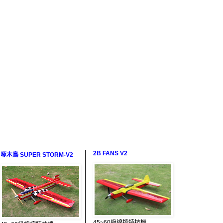
2B FANS V2
啄木鳥 SUPER STORM-V2
45~60級線控特技機