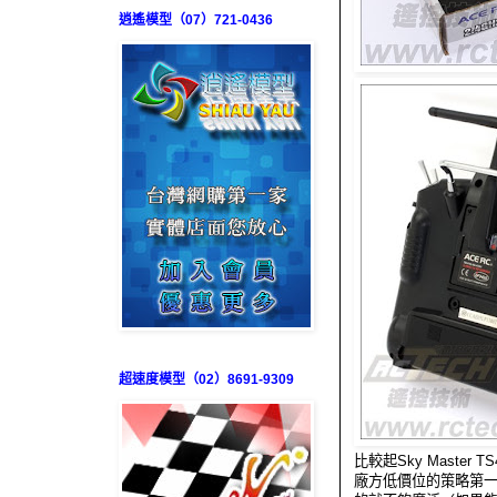
逍遙模型（07）721-0436
超速度模型（02）8691-9309
比較起Sky Maste
廠方低價位的策略第一