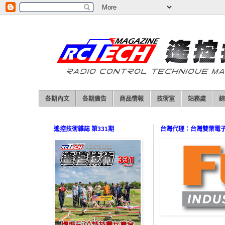
各期內文
各期廣告
商品情報
技術室
站務處
綜
遙控技術雜誌 第331期
台灣代理：台灣雙葉電子（0