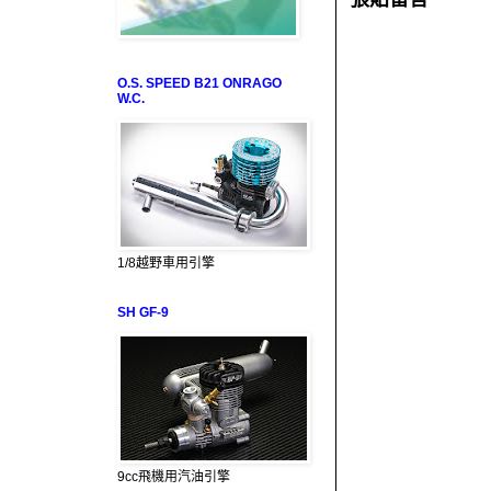
O.S. SPEED B21 ONRAGO
W.C.
1/8越野車用引擎
SH GF-9
9cc飛機用汽油引擎