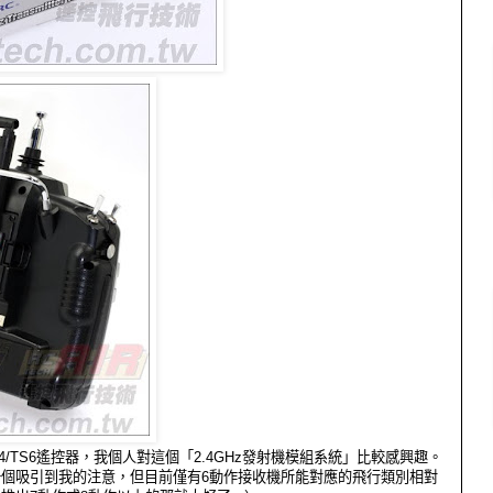
r TS4/TS6遙控器，我個人對這個「2.4GHz發射機模組系統」比較感興趣。
個吸引到我的注意，但目前僅有6動作接收機所能對應的飛行類別相對