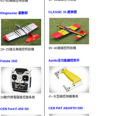
45~60級線控特技機
CLASSIC 35 經典號
Ringmaster 馴獸師
35~40級線控特技機
19~25級古典線控特技機
Apollo全功能線控把手
Futaba 16IZ
小~大型線控飛機專用
18動作微電腦遙控器系統
CEN FIAT ABARTH 595
CEN Ford F-450 SD