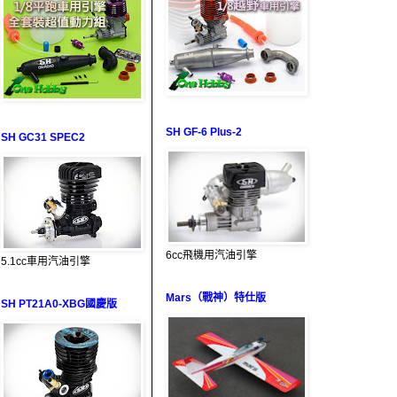
SH GF-6 Plus-2
SH GC31 SPEC2
6cc飛機用汽油引擎
5.1cc車用汽油引擎
Mars（戰神）特仕版
SH PT21A0-XBG國慶版