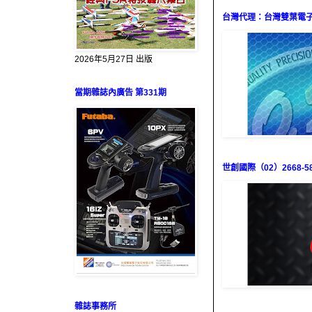
台灣代理：台灣雙葉電子（0
2026年5月27日 出版
當期雜誌內廣告 第331期
世創國際（02）2668-58
雜誌事務所