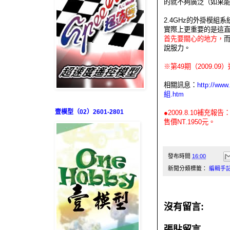
的就不夠廣泛（如果能
2.4GHz的外掛模
實際上更重要的是這
首先要關心的地方，
說服力。
※第49期（2009.
相關訊息：
http://w
組.htm
壹模型（02）2601-2801
●2009.8.10補充
售價NT.1950元。
發布時間
16:00
新聞分類標籤：
編輯手
沒有留言:
張貼留言