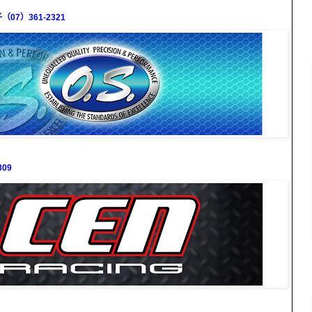
7）361-2321
09