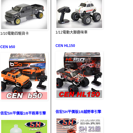
1/12電動大腳趣味車
1/10電動四驅貨卡
CEN HL150
CEN b50
佶宏SH平價版1/8越野車引擎
佶宏SH平價版1/8平跑車引擎