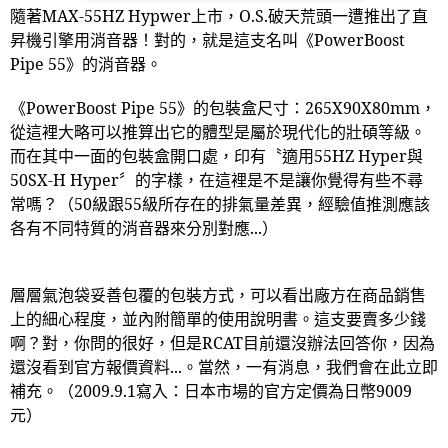
隨著
MAX-55HZ Hypwer
上市，
O.S.
破天荒頭一遭推出了直
昇機引擎用消音器！對的，就是這支名叫《
PowerBoost
Pipe 55
》的消音器。
《
PowerBoost Pipe 55
》的包裝盒尺寸：
265X90X80mm
，
從這裡大略可以推算出它的體型是屬於現代化的壯碩等級。
而在其中一面的包裝盒開口處，印有〝適用
55HZ Hyper
與
50SX-H Hyper
〞的字樣，在這裡是不是讓你覺得有些不尋
常嗎？（
50
級跟
55
級所存在的排氣量差異，經驗值推測應該
各有不同特質的消音器來分別對應
...
）
層層氣泡袋妥善包覆的包裝方式，可以看出廠方在商品銷售
上的細心程度，並內附簡單的使用說明書。這支要賣多少錢
啊？對，你問的很好，但是
RCAT
目前還沒辦法回答你，因為
還沒看到官方報價資料
...
。當然，一有消息，我們會在此立即
補充。（
2009.9.1
寫入：日本市場的官方定價為日幣
9009
元）