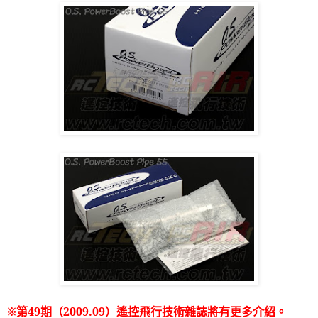
※第
49
期（
2009.09
）遙控飛行技術雜誌將有更多介紹。