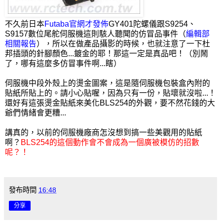
不久前日本
Futaba官網才發佈
GY401陀螺儀跟S9254、
S9157數位尾舵伺服機這則駭人聽聞的仿冒品事件（
編輯部
相關報告
），所以在做產品攝影的時候，也就注意了一下杜
邦插頭的針腳顏色...鍍金的耶！那這一定是真品吧！（別鬧
了，哪有這麼多仿冒事件啊...瞎）
伺服機中段外殼上的燙金圖案，這是隨伺服機包裝盒內附的
貼紙所貼上的。請小心貼喔，因為只有一份，貼壞就沒啦...！
還好有這張燙金貼紙來美化BLS254的外觀，要不然花錢的大
爺們情緒會更糟...
講真的，以前的伺服機廠商怎沒想到搞一些美觀用的貼紙
啊？
BLS254的這個動作會不會成為一個廣被模仿的招數
呢？！
發布時間
16:48
分享