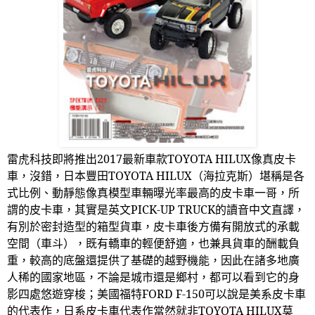
雷虎科技即將推出
2017
最新車款
TOYOTA HILUX
像真皮卡
車，沒錯，日本豐田
TOYOTA HILUX
（海拉克斯）堪稱是各
式比例、動靜態像真模型車輛曝光率最高的皮卡車一哥，所
謂的皮卡車，其實是英文
PICK-UP TRUCK
的讀音中文直譯，
有別於密封造型的箱型貨車，皮卡車後方備有開放式的承載
空間（車斗），既有轎車的輕便舒適，也兼具貨車的酬載負
重，較高的底盤還提供了基礎的越野機能，因此在諸多地廣
人稀的國家地區，不論是城市還是鄉村，都可以看到它的身
影四處悠遊穿梭；美國福特
FORD F-150
可以說是美系皮卡車
的代表作，日系皮卡車代表作當然就非
TOYOTA HILUX
莫