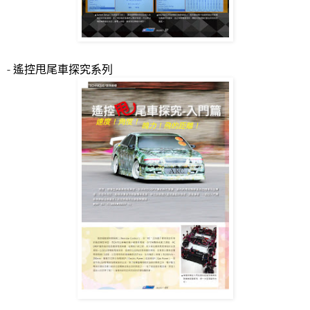
-
遙控甩尾車探究系列