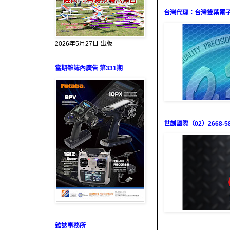
台灣代理：台灣雙葉電子（0
2026年5月27日 出版
當期雜誌內廣告 第331期
世創國際（02）2668-58
雜誌事務所