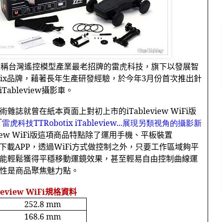
堪稱台灣遙控模型產業最老招牌的雷虎科技，旗下以發展智
ix
品牌，藉著長年生產研發經驗，於今年
3
月份首次推出針
iTableview
攝影車。
術雜誌就曾在紙本頁面上對初上市的
iTableview WiFi
版
「
雷虎科技TTRobotix iTableview...
展現另類視角的攝影新
iew WiFi
版這項商品特點除了運用手機、平板裝置
下載
APP
，透過
WiFi
方式做控制之外，只要工作區域夠平
能輕鬆獲得平穩移動運鏡效果，甚至輕易自由控制曲線運
性是商品聚焦魅力點。
leview WiFi
規格資料
252.8 mm
168.6 mm