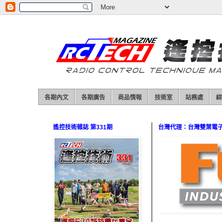
各期內文
各期廣告
商品情報
技術室
站務處
綜
遙控技術雜誌 第331期
台灣代理：台灣雙葉電子（0