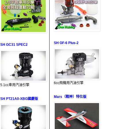
SH GF-6 Plus-2
SH GC31 SPEC2
6cc飛機用汽油引擎
5.1cc車用汽油引擎
Mars（戰神）特仕版
SH PT21A0-XBG國慶版