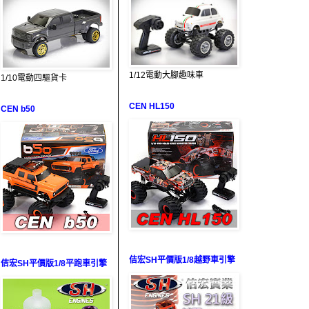
1/12電動大腳趣味車
1/10電動四驅貨卡
CEN HL150
CEN b50
佶宏SH平價版1/8越野車引擎
佶宏SH平價版1/8平跑車引擎