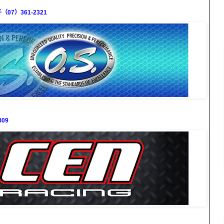
7）361-2321
09