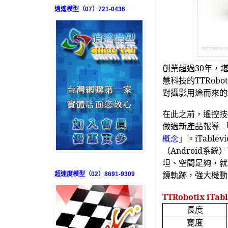
逍遙模型（07）721-0436
創業超過
30
年，
慧科技的
TTRobot
對攝影用途而來的
在此之前，遙控技
做過新產品報導
-
概念
」。
iTablev
（
Android
系統）
坦、空間足夠，就
鏡軌跡，強大機動
超速度模型（02）8691-9309
TTRobotix iTab
長度
寬度