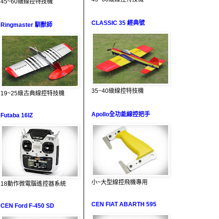
45~60級線控特技機
CLASSIC 35 經典號
Ringmaster 馴獸師
35~40級線控特技機
19~25級古典線控特技機
Apollo全功能線控把手
Futaba 16IZ
小~大型線控飛機專用
18動作微電腦遙控器系統
CEN FIAT ABARTH 595
CEN Ford F-450 SD