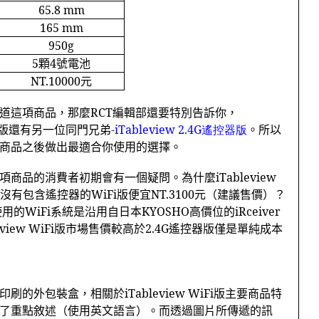
65.8 mm
165 mm
950g
5
顆
4
號電池
NT.10000
元
道這項商品，那麼
RCT
編輯部還要特別告訴你，
版還有另一位同門兄弟
-
iTableview 2.4G
遙控器版
。所以
商品之後做出最適合你使用的選擇。
項商品的消費者初期會有一個疑問。為什麼
iTableview
沒有包含遙控器的
WiFi
版便宜
NT.3100
元（建議售價）？
使用的
WiFi
系統是沿用自日本
KYOSHO
高價位的
iRceiver
eview WiFi
版市場售價較高於
2.4G
遙控器版僅是單純成本
印刷的外包裝盒，相關於
iTableview WiFi
版主要商品特
了重點敘述（使用英文語言）。而透過圖片所傳遞的訊