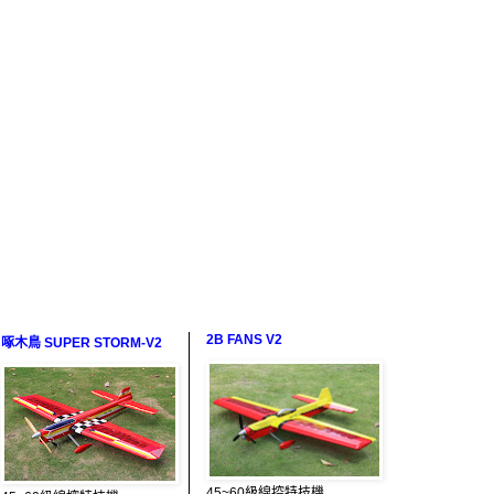
2B FANS V2
啄木鳥 SUPER STORM-V2
45~60級線控特技機