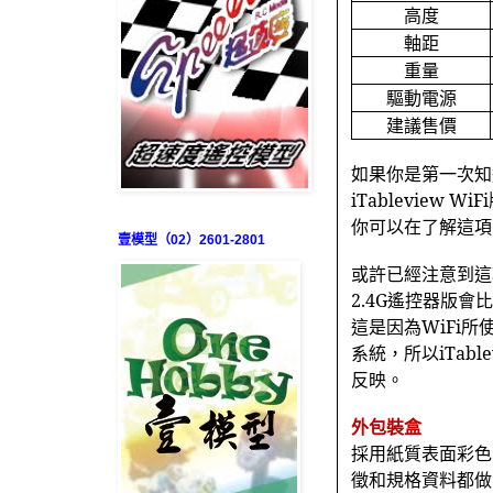
高度
軸距
重量
驅動電源
建議售價
如果你是第一次知
iTableview WiFi
你可以在了解這項
壹模型（02）2601-2801
或許已經注意到這
2.4G
遙控器版會比
這是因為
WiFi
所
系統，所以
iTabl
反映。
外包裝盒
採用紙質表面彩色
徵和規格資料都做