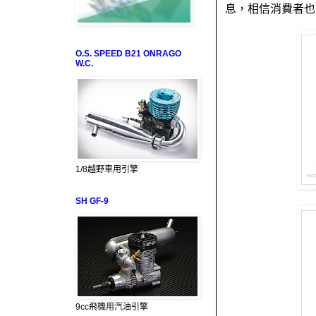
息，相信消費者也
O.S. SPEED B21 ONRAGO
W.C.
1/8越野車用引擎
SH GF-9
9cc飛機用汽油引擎