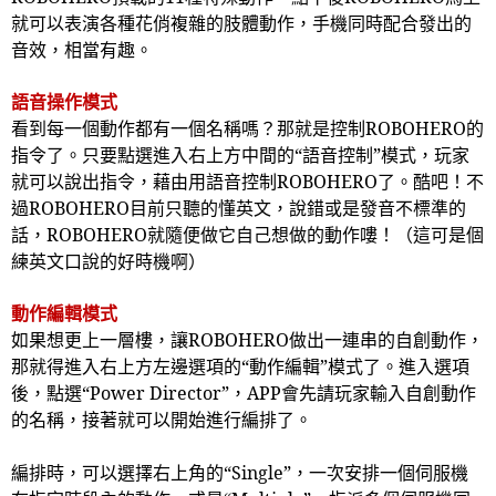
就可以表演各種花俏複雜的肢體動作，手機同時配合發出的
音效，相當有趣。
語音操作模式
看到每一個動作都有一個名稱嗎？那就是控制
ROBOHERO
的
指令了。只要點選進入右上方中間的“語音控制”模式，玩家
就可以說出指令，藉由用語音控制
ROBOHERO
了。酷吧！不
過
ROBOHERO
目前只聽的懂英文，說錯或是發音不標準的
話，
ROBOHERO
就隨便做它自己想做的動作嘍！（這可是個
練英文口說的好時機啊）
動作編輯模式
如果想更上一層樓，讓
ROBOHERO
做出一連串的自創動作，
那就得進入右上方左邊選項的“動作編輯”模式了。進入選項
後，點選“
Power Director
”，
APP
會先請玩家輸入自創動作
的名稱，接著就可以開始進行編排了。
編排時，可以選擇右上角的“
Single
”，一次安排一個伺服機