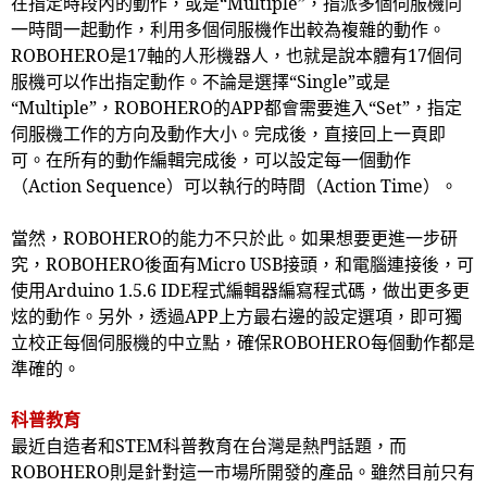
在指定時段內的動作，或是“
Multiple
”，指派多個伺服機同
一時間一起動作，利用多個伺服機作出較為複雜的動作。
ROBOHERO
是
17
軸的人形機器人，也就是說本體有
17
個伺
服機可以作出指定動作。不論是選擇“
Single
”或是
“
Multiple
”，
ROBOHERO
的
APP
都會需要進入“
Set
”，指定
伺服機工作的方向及動作大小。完成後，直接回上一頁即
可。在所有的動作編輯完成後，可以設定每一個動作
（
Action Sequence
）可以執行的時間（
Action Time
）。
當然，
ROBOHERO
的能力不只於此。如果想要更進一步研
究，
ROBOHERO
後面有
Micro USB
接頭，和電腦連接後，可
使用
Arduino 1.5.6 IDE
程式編輯器編寫程式碼，做出更多更
炫的動作。另外，透過
APP
上方最右邊的設定選項，即可獨
立校正每個伺服機的中立點，確保
ROBOHERO
每個動作都是
準確的。
科普教育
最近自造者和
STEM
科普教育在台灣是熱門話題，而
ROBOHERO
則是針對這一市場所開發的產品。雖然目前只有