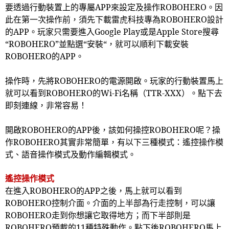
要透過行動裝置上的專屬
APP
來設定及操作
ROBOHERO
。因
此在第一次操作前，須先下載雷虎科技專為
ROBOHERO
設計
的
APP
。玩家只需要進入
Google Play
或是
Apple Store
搜尋
“
ROBOHERO
”並點選“安裝“，就可以順利下載安裝
ROBOHERO
的
APP
。
操作時，先將
ROBOHERO
的電源開啟。玩家的行動裝置馬上
就可以看到
ROBOHERO
的
Wi-Fi
名稱（
TTR-XXX
）。點下去
即刻連線，非常容易！
開啟
ROBOHERO
的
APP
後，該如何操控
ROBOHERO
呢？操
作
ROBOHERO
其實非常簡單，有以下三種模式：遙控操作模
式、語音操作模式及動作編輯模式。
遙控操作模式
在進入
ROBOHERO
的
APP
之後，馬上就可以看到
ROBOHERO
控制介面。介面的上半部為行走控制，可以讓
ROBOHERO
走到你想讓它取得地方；而下半部則是
ROBOHERO
預載的
11
種特殊動作。點下後
ROBOHERO
馬上