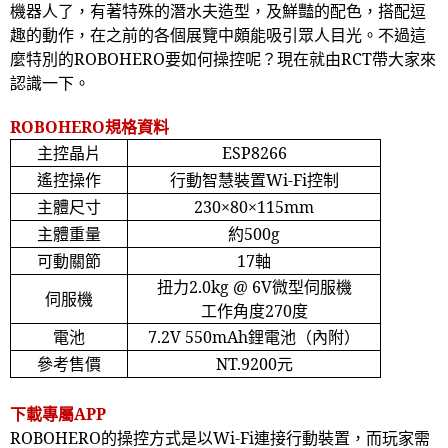
機器人了，有著特殊的潛水夫造型，及鮮豔的配色，搭配逗
趣的動作，在之前的各個展覽中頗能吸引眾人目光。不過這
麼特別的
ROBOHERO
要如何操控呢？現在就由
RCT
帶大家來
認識一下。
ROBOHERO
規格資料
主控晶片
ESP8266
遙控操作
行動智慧裝置
Wi-Fi
控制
主體尺寸
230
×
80
×
115mm
主體重量
約
500g
可動關節
17
軸
扭力
2.0kg @ 6V
微型伺服機
伺服機
工作角度
270
度
電池
7.2V 550mAh
鋰電池（內附）
參考售價
NT.9200
元
下載專屬
APP
ROBOHERO
的操控方式是以
Wi-Fi
連接行動裝置，而玩家需