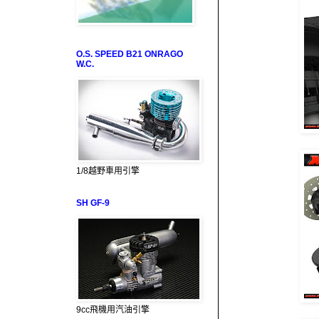
O.S. SPEED B21 ONRAGO
W.C.
1/8越野車用引擎
SH GF-9
9cc飛機用汽油引擎