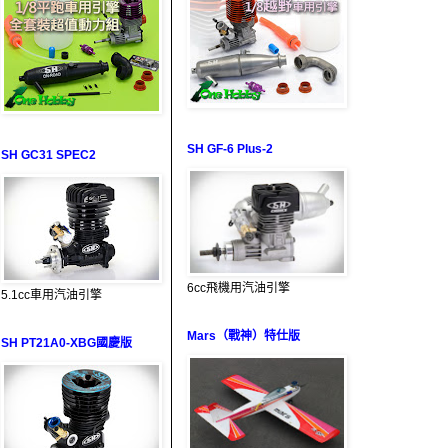
SH GF-6 Plus-2
SH GC31 SPEC2
6cc飛機用汽油引擎
5.1cc車用汽油引擎
Mars（戰神）特仕版
SH PT21A0-XBG國慶版