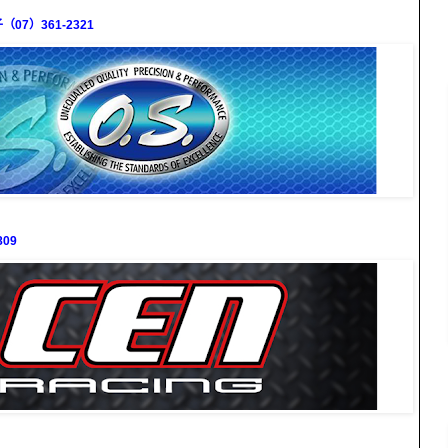
7）361-2321
09