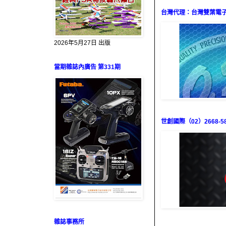
台灣代理：台灣雙葉電子（0
2026年5月27日 出版
當期雜誌內廣告 第331期
世創國際（02）2668-58
雜誌事務所