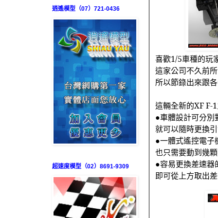
逍遙模型（07）721-0436
喜歡
1/5
車種的玩
這家公司不久前所
所以節錄出來跟各
這輛全新的
XF F-1
●車體設計可分別
就可以隨時更換引
●一體式遙控電子
也只需要動到幾顆
●容易更換差速器
超速度模型（02）8691-9309
即可從上方取出差