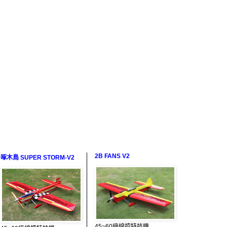
2B FANS V2
啄木鳥 SUPER STORM-V2
45~60級線控特技機