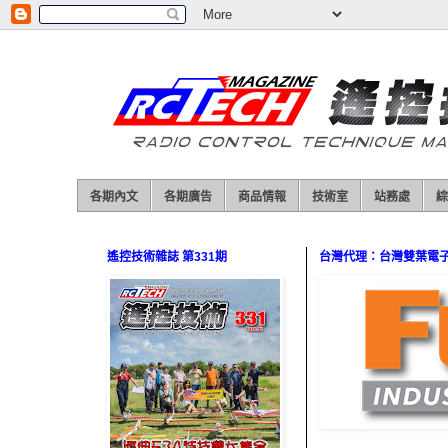
各期內文
各期廣告
商品情報
技術室
站務處
綜
遙控技術雜誌 第331期
台灣代理：台灣雙葉電子（0