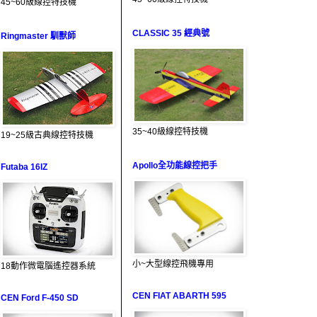
45~60級線控特技機
CLASSIC 35 經典號
Ringmaster 馴獸師
35~40級線控特技機
19~25級古典線控特技機
Apollo全功能線控把手
Futaba 16IZ
小~大型線控飛機專用
18動作微電腦遙控器系統
CEN FIAT ABARTH 595
CEN Ford F-450 SD