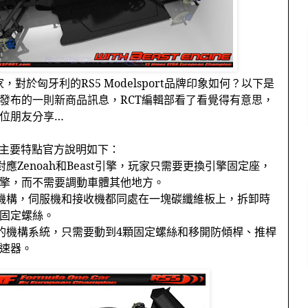
家，對於匈牙利的
RS5 Modelsport
品牌印象如何？以下是
發布的一則新商品訊息，
RCT
編輯部看了看覺得有意思，
位朋友分享…
主要特點官方說明如下：
對應
Zenoah
和
Beast
引擎，玩家只需要更換引擎固定座，
擎，而不需要調動車體其他地方。
機構，伺服機和接收機都同處在一塊碳纖維板上，拆卸時
固定螺絲。
的機構系統，只需要動到
4
顆固定螺絲和移開防傾桿、推桿
速器。