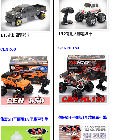
1/12電動大腳趣味車
1/10電動四驅貨卡
CEN HL150
CEN b50
佶宏SH平價版1/8越野車引擎
佶宏SH平價版1/8平跑車引擎