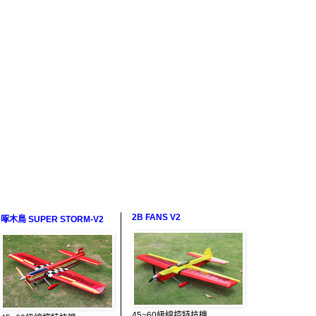
2B FANS V2
啄木鳥 SUPER STORM-V2
45~60級線控特技機