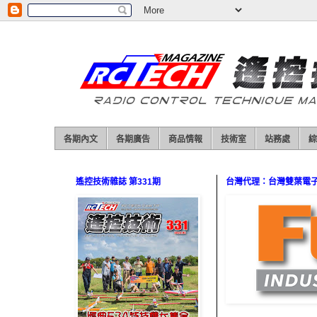
各期內文
各期廣告
商品情報
技術室
站務處
綜
遙控技術雜誌 第331期
台灣代理：台灣雙葉電子（0