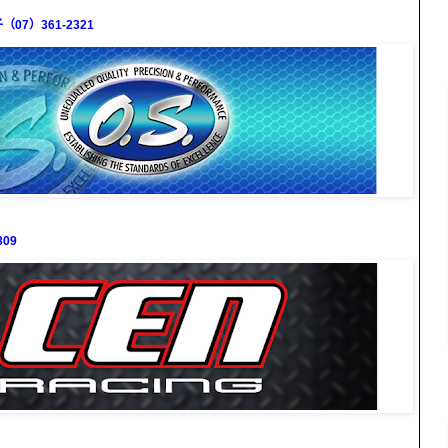
7）361-2321
09