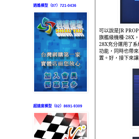
逍遙模型（07）721-0436
可以說是
JR PRO
旗艦級機種
-28X
28X
充分運用了系
功能，同時也帶來
置。好，接下來讓
超速度模型（02）8691-9309