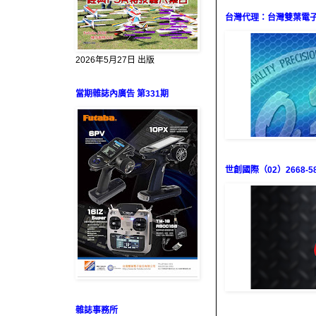
台灣代理：台灣雙葉電子（0
2026年5月27日 出版
當期雜誌內廣告 第331期
世創國際（02）2668-58
雜誌事務所