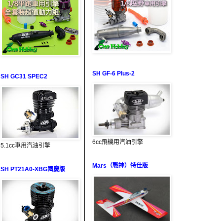
SH GF-6 Plus-2
SH GC31 SPEC2
6cc飛機用汽油引擎
5.1cc車用汽油引擎
Mars（戰神）特仕版
SH PT21A0-XBG國慶版