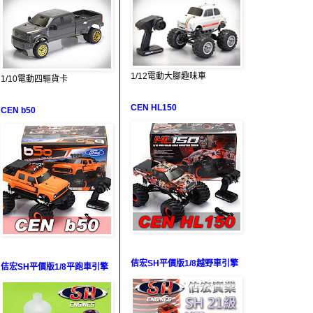
1/12電動大腳趣味車
1/10電動四驅貨卡
CEN HL150
CEN b50
佶宏SH平價版1/8越野車引擎
佶宏SH平價版1/8平跑車引擎