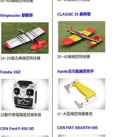
45~60級線控特技機
CLASSIC 35 經典號
Ringmaster 馴獸師
35~40級線控特技機
19~25級古典線控特技機
Apollo全功能線控把手
Futaba 16IZ
小~大型線控飛機專用
18動作微電腦遙控器系統
CEN FIAT ABARTH 595
CEN Ford F-450 SD