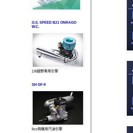
O.S. SPEED B21 ONRAGO
W.C.
1/8越野車用引擎
SH GF-9
9cc飛機用汽油引擎