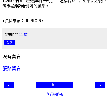
129800
日圓（空機套件
/
未稅）。這樣看來…希望不就之後台
灣市場能夠看到她的風采。
●資料來源：
JR PROPO
發布時間
11:57
分享
沒有留言:
張貼留言
‹
›
首頁
查看網路版