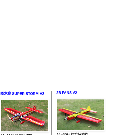
2B FANS V2
啄木鳥 SUPER STORM-V2
45~60級線控特技機