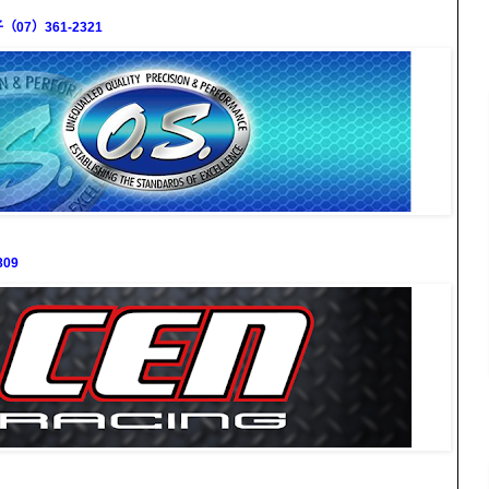
7）361-2321
09