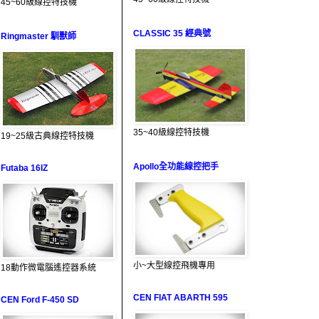
45~60級線控特技機
CLASSIC 35 經典號
Ringmaster 馴獸師
35~40級線控特技機
19~25級古典線控特技機
Apollo全功能線控把手
Futaba 16IZ
小~大型線控飛機專用
18動作微電腦遙控器系統
CEN FIAT ABARTH 595
CEN Ford F-450 SD