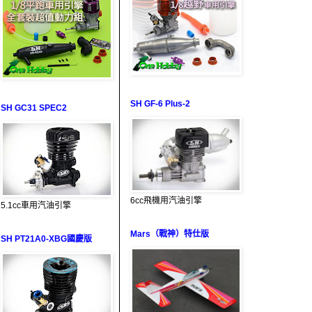
SH GF-6 Plus-2
SH GC31 SPEC2
6cc飛機用汽油引擎
5.1cc車用汽油引擎
Mars（戰神）特仕版
SH PT21A0-XBG國慶版