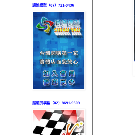
逍遙模型（07）721-0436
超速度模型（02）8691-9309