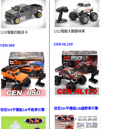
1/12電動大腳趣味車
1/10電動四驅貨卡
CEN HL150
CEN b50
佶宏SH平價版1/8越野車引擎
佶宏SH平價版1/8平跑車引擎