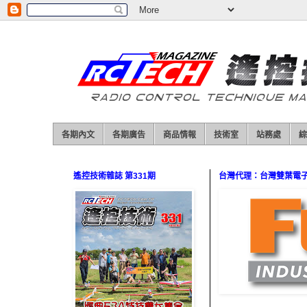
各期內文
各期廣告
商品情報
技術室
站務處
綜
遙控技術雜誌 第331期
台灣代理：台灣雙葉電子（0