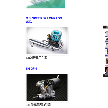
O.S. SPEED B21 ONRAGO
W.C.
1/8越野車用引擎
SH GF-9
9cc飛機用汽油引擎