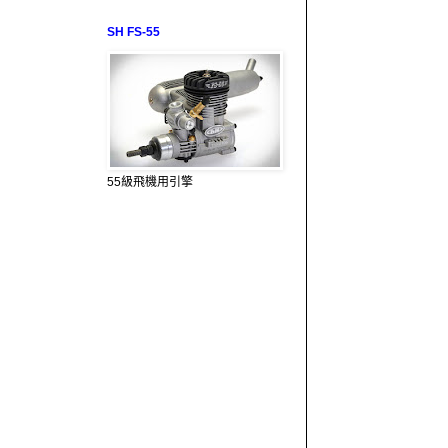
SH FS-55
55級飛機用引擎