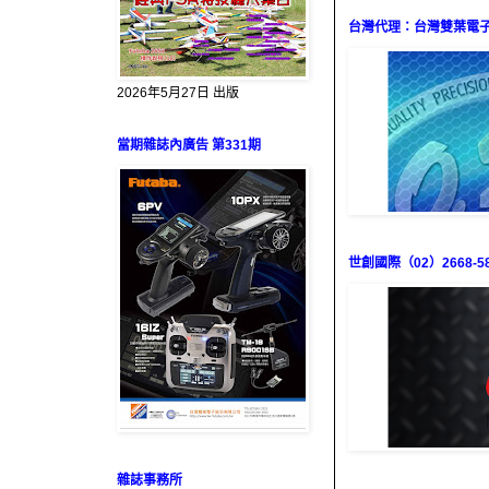
台灣代理：台灣雙葉電子（0
2026年5月27日 出版
當期雜誌內廣告 第331期
世創國際（02）2668-58
雜誌事務所